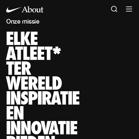
Onze missie
ELKE
Onze missie
ELKE ATLEET* TER WERELD INSPIRATIE EN INNOVATI
*Iedereen die een lichaam heeft, is een atleet
ATLEET*
TER
WERELD
INSPIRATIE
EN
INNOVATIE