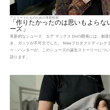
アスリートたちのための革新技術
「作りたかったのは思いもよらな
ーズ」
革新的なシューズ、エア マックス Dnの開発には、創
き、ガッツが不可欠でした。 Nikeプロダクトディレク
ー・ハンターが、このシューズの誕生ストーリーにつ
語ります。