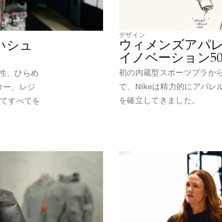
デザイン
ウィメンズアパレ
いシュ
イノベーション5
初の内蔵型スポーツブラか
造性、ひらめ
で、Nikeは精力的にアパ
ター、レジ
を確立してきました。
いてすべてを