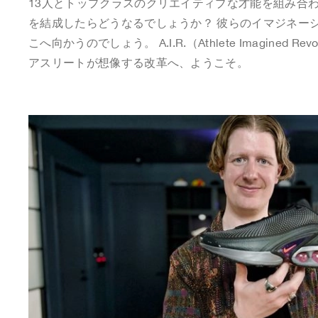
13人とトップクラスのクリエイティブな才能を組み合
を結成したらどうなるでしょうか？ 彼らのイマジネー
こへ向かうのでしょう。 A.I.R.（Athlete Imagined Revo
アスリートが想像する改革へ、ようこそ。