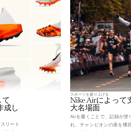
スポーツを盛り上げる
して
Nike Airによ
を作成し
大名場面
Airを履くことで、記録が
アスリート
れ、チャンピオンの座を獲得