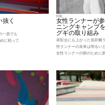
特集
い抜く
女性ランナーが
ニングキャンプ
グギの取り組み
の一員でも
表彰台にも上がった長距離
ために戦って
性ランナーの未来は明るいと
女性ランナーの卵のために