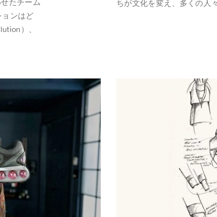
わせたチーム
ちが文化を変え、多くの人
ションはど
lution）、