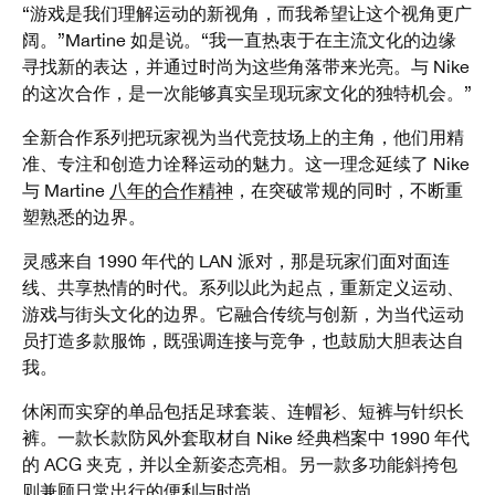
“游戏是我们理解运动的新视角，而我希望让这个视角更广
阔。”Martine 如是说。“我一直热衷于在主流文化的边缘
寻找新的表达，并通过时尚为这些角落带来光亮。与 Nike
的这次合作，是一次能够真实呈现玩家文化的独特机会。”
全新合作系列把玩家视为当代竞技场上的主角，他们用精
准、专注和创造力诠释运动的魅力。这一理念延续了 Nike
与 Martine
八年的合作精神
，在突破常规的同时，不断重
塑熟悉的边界。
灵感来自 1990 年代的 LAN 派对，那是玩家们面对面连
线、共享热情的时代。系列以此为起点，重新定义运动、
游戏与街头文化的边界。它融合传统与创新，为当代运动
员打造多款服饰，既强调连接与竞争，也鼓励大胆表达自
我。
休闲而实穿的单品包括足球套装、连帽衫、短裤与针织长
裤。一款长款防风外套取材自 Nike 经典档案中 1990 年代
的 ACG 夹克，并以全新姿态亮相。另一款多功能斜挎包
则兼顾日常出行的便利与时尚。