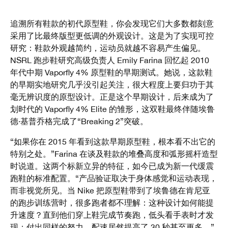
追溯所有鞋款的初代原型鞋，你会发现它们大多数都刻意
采用了比最终版型更低调的外观设计。这是为了实现可控
研究：鞋款外观越简约，运动员就越不容易产生偏见。
NSRL 跑步鞋研究高级负责人 Emily Farina 回忆起 2010
年代中期 Vaporfly 4% 原型鞋的早期测试。她说，这款鞋
的早期实地研究几乎没引起关注，很大程度上要归功于其
毫无辨识度的原型设计。正是这个早期设计，后来成为了
划时代的 Vaporfly 4% Elite 的雏形，这双鞋最终伴随埃鲁
德·基普乔格完成了“Breaking 2”突破。
“如果你在 2015 年看到这款早期原型鞋，根本看不出它的
特别之处。”Farina 在谈及鞋款的堆叠高度和弧形摇杆造型
时说道。这两个标新立异的特征，如今已成为新一代缓震
跑鞋的标准配置。“产品验证取决于身体感觉和运动表现，
而非视觉所见。当 Nike 把原型鞋带到了埃鲁德在肯尼亚
的跑步训练营时，很多跑者都不理解：这种设计如何能提
升速度？直到他们穿上鞋完成节奏跑，低头看手表时才发
现：付出同样的努力，配速居然提高了 30 秒甚至更多。”