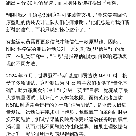
跑出 4 分 30 秒的配速，而且身体反馈好得出乎意料。
“那时我才开始意识到这鞋可能藏着玄机，”曼茨笑着回忆
原型鞋的伪装设计让队友们心痒难耐，“他们总是向我打听
新鞋的信息，而我只说别操心这个了。”
有些运动员需要更多信息才能信任一款原型鞋。因此，
Nike 科学家会测试运动员对一系列刺激(即“信号”）的反
应。在鞋类研究中，“信号”是指评估鞋款如何影响运动表
现的不同方法。
2024 年 9 月，世界冠军菲斯·基皮耶贡造访 NSRL 时，接
受了多项测试。这些测试为 Nike 科学家们提供了“量化基
础”，助力菲斯次年冲击“4 分钟一英里”目标。她完成了最
大摄氧量测试，以评估个人体能极限。而精英跑者造访
NSRL 时通常会进行的另一项“信号测试”，是亚最大摄氧
量测试：运动员在跑步机上跑步，佩戴氧气面罩的同时更
换不同鞋款，测试结果能反映身体完成运动任务时的氧气
消耗量，从而对比不同鞋款的性能差异。如果生理数据有
所提升，就能证明运动表现得到改善。