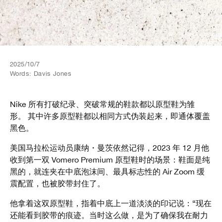
2025/10/7
Words:
Davis Jones
Nike 所有打破纪录、突破常规的鞋款都以原型鞋为雏
形。 其中许多原型鞋都以相同方式伪装起来，即通体覆盖
黑色。
美国马拉松运动员康纳・曼茨依然记得，2023 年 12 月他
收到第一双 Vomero Premium 原型鞋时的场景：鞋面是纯
黑的，就连夹在中底泡沫间、最具标志性的 Air Zoom 缓
震配置，也被胶带封住了。
他拿着这双原型鞋，指着中底上一道淡淡的印记说：“现在
还能看到胶带的痕迹。当时这么做，是为了确保我在耐力