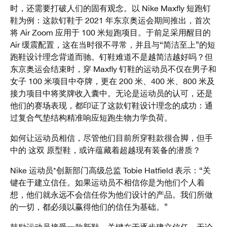
时，还需要打破人们的固有观念。以 Nike Maxfly 短跑钉
鞋为例：这款钉鞋于 2021 年东京奥运会期间推出，首次
将 Air Zoom 应用于 100 米短跑项目。于前足采用醒目的
Air 缓震配置，这在当时很不寻常，并且与“简洁至上”的短
跑鞋设计理念背道而驰。钉鞋难道不是越简洁越好吗？但
东京奥运会结束时，穿 Maxfly 钉鞋的运动员不仅在男子和
女子 100 米项目中夺牌，更在 200 米、400 米、800 米及
接力项目中将奖牌收入囊中。无论是运动员的认可，还是
他们的赛场表现，都印证了这款钉鞋设计理念的成功：通
过复合气垫结构精准响应短跑生物力学负荷。
如何让运动员相信，尽管他们目前所穿鞋款很合脚，但手
中的 这双 原型鞋，或许蕴藏着超越现有装备的潜质？​​
Nike 运动员*创新部门高级总监 Tobie Hatfield 表示：“关
键在于建立信任。如果运动员不相信你是为他们个人着
想，他们就永远不会信任你为他们设计的产品。我们所做
的一切，都必须以赢得他们的信任为基础。”