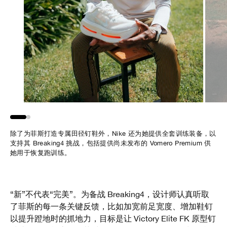
除了为菲斯打造专属田径钉鞋外，Nike 还为她提供全套训练装备，以
“Vomero Premium 是我的重要训练装备之一，”菲斯说，“它柔软、
支持其 Breaking4 挑战，包括提供尚未发布的 Vomero Premium 供
缓震又舒适，帮助我在更小的冲击下完成高强度训练，让我更快恢
她用于恢复跑训练。
复，始终专注于自己的目标。”
“新”不代表“完美”。为备战 Breaking4，设计师认真听取
了菲斯的每一条关键反馈，比如加宽前足宽度、增加鞋钉
以提升蹬地时的抓地力，目标是让 Victory Elite FK 原型钉