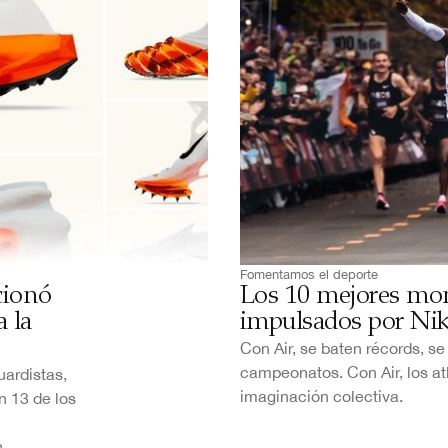
Fomentamos el deporte
cionó
Los 10 mejores mo
 la
impulsados por Nik
Con Air, se baten récords, s
campeonatos. Con Air, los at
uardistas,
imaginación colectiva.
n 13 de los
.