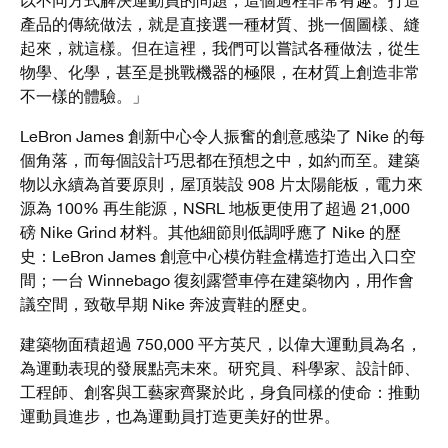
以不同方式解決運動員的問題，這個過程非常有趣。打造
產品的傳統做法，就是直接選一種材質、挑一個圖樣、縫
起來，就這樣。但在這裡，我們可以嘗試各種做法，從生
物學、化學，甚至是挑戰機器的極限，在材質上創造非常
不一樣的體驗。」
LeBron James 創新中心令人振奮的創意感染了 Nike 的每
個角落，而每個設計巧思都在預想之中，如約而至。建築
物以永續為首要原則，屋頂裝設 908 片太陽能板，電力來
源為 100% 再生能源，NSRL 地板更使用了超過 21,000
磅 Nike Grind 材料。其他細節則低調呼應了 Nike 的歷
史：LeBron James 創意中心模仿鞋盒構造打造出入口空
間；一台 Winnebago 復刻露營車停在建築物內，用作會
議空間，致敬早期 Nike 奔波賣鞋的歷史。
建築物面積超過 750,000 平方英尺，以偉大運動員為名，
為運動表現的發展點亮未來。研究員、科學家、設計師、
工程師、創客與工藝家齊聚於此，身負同樣的使命：推動
運動員進步，也為運動員打造更美好的世界。