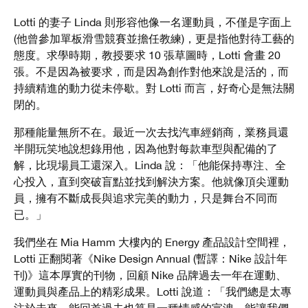
Lotti 的妻子 Linda 則形容他像一名運動員，不僅是字面上
(他曾參加單板滑雪競賽並擔任教練)，更是指他對待工藝的
態度。求學時期，教授要求 10 張草圖時，Lotti 會畫 20
張。不是因為被要求，而是因為創作對他來說是活的，而
持續精進的動力從未停歇。對 Lotti 而言，好奇心是無法關
閉的。
那種能量無所不在。最近一次去找汽車經銷商，業務員還
半開玩笑地說想錄用他，因為他對每款車型與配備的了
解，比現場員工還深入。Linda 說：「他能保持專注、全
心投入，直到突破盲點並找到解決方案。他就像頂尖運動
員，擁有不斷成長與追求完美的動力，只是舞台不同而
已。」
我們坐在 Mia Hamm 大樓內的 Energy 產品設計空間裡，
Lotti 正翻閱著《Nike Design Annual (暫譯：Nike 設計年
刊)》這本厚實的刊物，回顧 Nike 品牌過去一年在運動、
運動員與產品上的精彩成果。Lotti 說道：「我們總是太專
注於未來，能回首過去也算是一種情感的宣洩，能讓我們