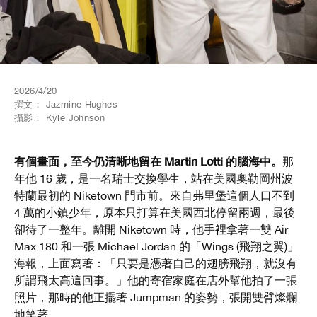
2026/4/20
撰文：
Jazmine Hughes
攝影：
Kyle Johnson
有個畫面，至今仍清晰地留在 Martin Lotti 的腦海中。
那
年他 16 歲，是一名瑞士交換學生，站在美國奧勒岡州波
特蘭最初的 Niketown 門市前。來自弗里堡這個人口不到
4 萬的小鎮少年，原本只打算在美國西北停留兩週，最後
卻待了一整年。離開 Niketown 時，他手裡拿著一雙 Air
Max 180 和一張 Michael Jordan 的「Wings (飛翔之翼)」
海報，上面寫著：
「只要是憑著自己的翅膀飛翔，就沒有
所謂飛太高這回事。」他的寄宿家庭在店外幫他拍了一張
照片，那時的他正擺著 Jumpman 的姿勢，張開雙臂燦爛
地笑著。