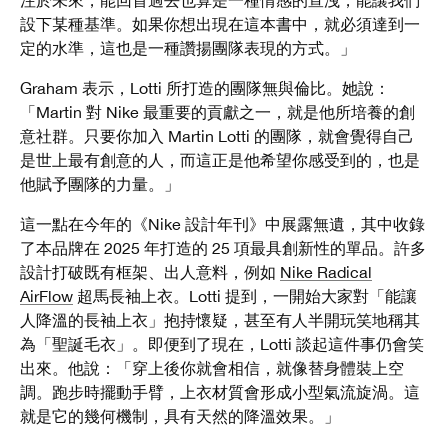
設下某種基準。如果你想出現在這本書中，就必須達到一
定的水準，這也是一種讚揚團隊表現的方式。」
Graham 表示，Lotti 所打造的團隊無與倫比。她說：
「Martin 對 Nike 最重要的貢獻之一，就是他所培養的創
意社群。只要你加入 Martin Lotti 的團隊，就會覺得自己
是世上最有創意的人，而這正是他希望你感受到的，也是
他賦予團隊的力量。」
這一點在今年的《Nike 設計年刊》中展露無遺，其中收錄
了本品牌在 2025 年打造的 25 項最具創新性的單品。許多
設計打破既有框架、出人意料，例如
Nike Radical
AirFlow
超馬長袖上衣。Lotti 提到，一開始大家對「能讓
人降溫的長袖上衣」抱持懷疑，甚至有人半開玩笑地稱其
為「聖誕毛衣」。即便到了現在，Lotti 談起這件事仍會笑
出來。他說：「穿上後你就會相信，就像替身體裝上空
調。跑步時擺動手臂，上衣材質會形成小型氣流旋渦。這
就是它的幾何機制，具有天然的降溫效果。」