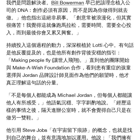
我們是問題解決者。
Bill Bowerman
早已把該理念植入公
司的 DNA：創作必須有原因，而不是因為你做得到就去
做。」他也指出這絕非易事。「創意常被浪漫化，但其實
很痛苦！我覺得這就像跑馬拉松，需要時間、需要全心投
入，而到最後你會又累又興奮。」
持續投入這個過程的動力，深深根植於 Lotti 心中。有句話
是他反覆提及的，也是他所有創作背後安穩的指引：
「
Making people fly (讓世人飛翔)。」直到他的團隊開始
與 Make-A-Wish Foundation 合作，看到患有重症的孩童
選擇與 Jordan 品牌設計師見面作為他們的願望時，他才
真正理解這句話的分量。
「不是每個人都能成為 Michael Jordan，但每個人都能讓
他人有所感受，」他語氣沉穩、字字斟酌地說。「經歷這
樣的事情之後，隔天進辦公室時，就不會覺得自己只是在
做另一雙鞋。」
他引用 Steve Jobs「在宇宙留下痕跡」的概念，也就是找
到自己的舞台，並有意識地加以運用。他說：「我們擁有