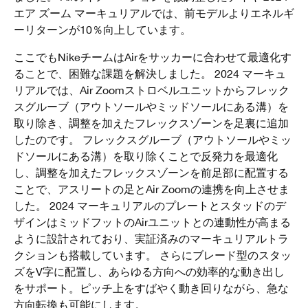
エア ズーム マーキュリアルでは、前モデルよりエネルギ
ーリターンが10％向上しています。
ここでもNikeチームはAirをサッカーに合わせて最適化す
ることで、困難な課題を解決しました。 2024 マーキュ
リアルでは、Air Zoomストロベルユニットからフレック
スグルーブ（アウトソールやミッドソールにある溝）を
取り除き、調整を加えたフレックスゾーンを足裏に追加
したのです。 フレックスグルーブ（アウトソールやミッ
ドソールにある溝）を取り除くことで反発力を最適化
し、調整を加えたフレックスゾーンを前足部に配置する
ことで、アスリートの足とAir Zoomの連携を向上させま
した。 2024 マーキュリアルのプレートとスタッドのデ
ザインはミッドフットのAirユニットとの連動性が高まる
ように設計されており、実証済みのマーキュリアルトラ
クションも搭載しています。 さらにブレード型のスタッ
ズをV字に配置し、あらゆる方向への効率的な動き出し
をサポート。ピッチ上をすばやく動き回りながら、急な
方向転換も可能にします。