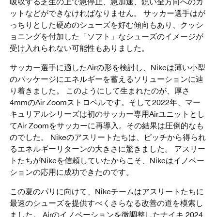
吸収する芝生の上で急停止、急加速、鋭い全方向へのカ
ットなどができなければなりません。 サッカー選手はが
っちりとした硬めのシューズを好む傾向もあり、クッシ
ョニングを付加した「ソフト」なシューズのイメージが
受け入れられない可能性もありました。
サッカー選手に適したAirの形を検討し、Nikeは薄い小型
のパッケージにエネルギーを蓄えるソリューションに辿
り着きました。 このようにして生まれたのが、厚さ
4mmのAir Zoomストロベルです。そして2022年、マー
キュリアルシリーズは初のサッカー専用Airユニットとし
てAir Zoomをサッカーに再導入。その結果は圧倒的なも
のでした。 Nikeのアスリートたちは、ピッチから得られ
るエネルギーリターンの大きさに驚きました。 アスリー
トたちがNikeを信頼していたからこそ、Nikeはイノベー
ションの応用に成功できたのです。
この夏のパリに向けて、Nikeチームはアスリートたちに
最速のシューズを提供すべくさらなる改善の道を模索し
ました。 Airのイノベーションを微調整したナイキ 2024