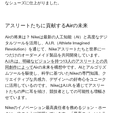
なシューズに仕上がりました。
アスリートたちに貢献するAirの未来
Airの将来は？ Nikeは最新の人工知能（AI）と高度なデジ
タルツールを活用し、A.I.R.（Athlete Imagined
Revolution）を通じて、Nikeアスリートたちと世界に一
つだけのオーダーメイド製品を共同開発しています。
A.I.R.は、明確なビジョンを持つ13人のアスリートとの共
同創作によって
Airの未来を構想中です。
AIとアルゴリズ
ムツールを駆使し、科学に基づいたNikeの専門知識、ク
リエイティブな共感力、デザインへの好奇心をユニーク
に活用しているのです。 NikeはA.I.R.を通じてアスリー
トたちの声に耳を傾け、競技者としての可能性も増幅さ
せています。
Nikeのイノベーション最高責任者を務めるジョン・ホー