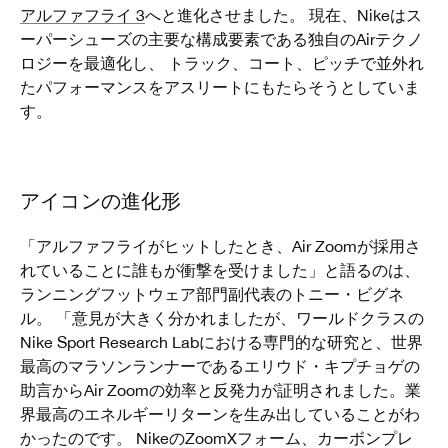
アルファフライ 3
へと進化させました。 現在、Nikeはス
ーパーシューズの主要な構成要素である独自のAirテクノ
ロジーを最適化し、 トラック、コート、ピッチで並外れ
たパフォーマンスをアスリートにもたらそうとしていま
す。
アイコンの進化形
「アルファフライがヒットしたとき、Air Zoomが採用さ
れていることに誰もが衝撃を受けました」と語るのは、
ランニングフットウェア部門副代表のトニー・ビグネ
ル。 「意見が大きく分かれましたが、ワールドクラスの
Nike Sport Research Labにおける専門的な研究と、世界
最高のマラソンランナーであるエリウド・キプチョゲの
助言からAir Zoomの効率と反発力が証明されました。業
界最高のエネルギーリターンを生み出していることがわ
かったのです。 NikeのZoomXフォーム、カーボンプレ