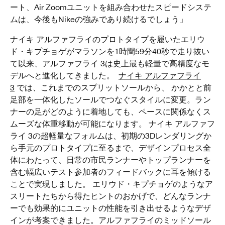
ート、Air Zoomユニットを組み合わせたスピードシステ
ムは、
今後もNikeの強みであり続けるでしょう」
ナイキ アルファフライのプロトタイプを履いたエリウ
ド・キプチョゲがマラソンを1時間59分40秒で走り抜い
て以来、アルファフライ 3は史上最も軽量で高精度なモ
デルへと進化してきました。
ナイキ アルファフライ
3
では、これまでのスプリットソールから、 かかとと前
足部を一体化したソールでつなぐスタイルに変更。ラン
ナーの足がどのように着地しても、ペースに関係なくス
ムーズな体重移動が可能になります。 ナイキ アルファフ
ライ 3の超軽量なフォルムは、初期の3Dレンダリングか
ら手元のプロトタイプに至るまで、デザインプロセス全
体にわたって、日常の市民ランナーやトップランナーを
含む幅広いテスト参加者のフィードバックに耳を傾ける
ことで実現しました。 エリウド・キプチョゲのようなア
スリートたちから得たヒントのおかげで、どんなランナ
ーでも効果的にユニットの性能を引き出せるようなデザ
インが考案できました。アルファフライのミッドソール