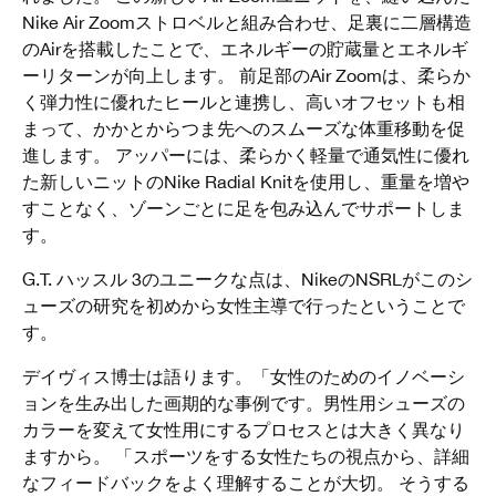
Nike Air Zoomストロベルと組み合わせ、足裏に二層構造
のAirを搭載したことで、エネルギーの貯蔵量とエネルギ
ーリターンが向上します。 前足部のAir Zoomは、柔らか
く弾力性に優れたヒールと連携し、高いオフセットも相
まって、かかとからつま先へのスムーズな体重移動を促
進します。 アッパーには、柔らかく軽量で通気性に優れ
た新しいニットのNike Radial Knitを使用し、重量を増や
すことなく、ゾーンごとに足を包み込んでサポートしま
す。
G.T. ハッスル 3のユニークな点は、NikeのNSRLがこのシ
ューズの研究を初めから女性主導で行ったということで
す。
デイヴィス博士は語ります。「女性のためのイノベーシ
ョンを生み出した画期的な事例です。男性用シューズの
カラーを変えて女性用にするプロセスとは大きく異なり
ますから。 「スポーツをする女性たちの視点から、詳細
なフィードバックをよく理解することが大切。 そうする