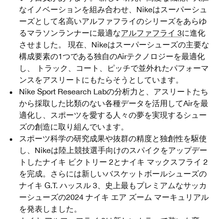
なイノベーションを組み合わせ、Nikeはスーパーシュ
ーズとして名高いアルファフライのシリーズをあらゆ
るマラソンランナーに最適な
アルファフライ 3
に進化
させました。 現在、Nikeはスーパーシューズの主要な
構成要素の1つである独自のAirテクノロジーを最適化
し、 トラック、コート、ピッチで並外れたパフォーマ
ンスをアスリートにもたらそうとしています。
Nike Sport Research Labの分析力と、アスリートたち
から採取した比類のない各種データを活用してAirを最
適化し、スポーツを愛する人々の夢を実現するシュー
ズの創造に取り組んでいます。
スポーツ科学の研究成果や抜群の精度と独創性を駆使
し、Nikeは陸上競技選手向けのスパイクをアップデー
トしたナイキ ビクトリー 2とナイキ マックスフライ 2
を完成。さらには新しいバスケットボールシューズの
ナイキ G.T. ハッスル 3、史上最もプレミアムなサッカ
ーシューズの2024 ナイキ エア ズーム マーキュリアル
を発表しました。