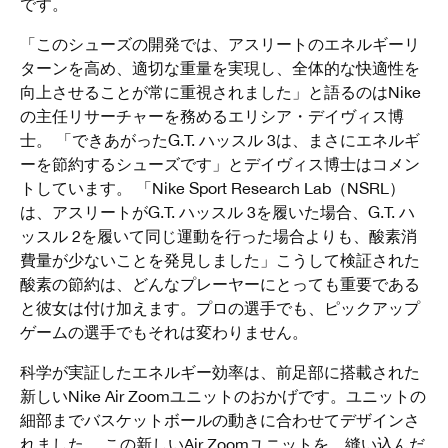
です。
「このシューズの開発では、アスリートのエネルギーリ
ターンを高め、適切な重量を実現し、全体的な快適性を
向上させることが常に重視されました」と語るのはNike
の主任リサーチャーを務めるエリシア・デイヴィス博
士。 「できあがったG.T. ハッスル 3は、まさにエネルギ
ーを節約するシューズです」とデイヴィス博士はコメン
トしています。 「Nike Sport Research Lab（NSRL）
は、アスリートがG.T. ハッスル 3を履いた場合、G.T. ハ
ッスル 2を履いて同じ運動を行った場合よりも、酸素消
費量が少ないことを発見しました」こうして検証された
酸素の節約は、どんなプレーヤーにとっても重要である
と彼女は付け加えます。プロの選手でも、ピックアップ
ゲームの選手でもそれは変わりません。
科学が実証したエネルギー効率は、前足部に搭載された
新しいNike Air Zoomユニットのおかげです。ユニットの
細部までバスケットボールの動きに合わせてデザインさ
れました。 この新しいAir Zoomユニットを、縫い込んだ