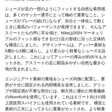
シューズが足の一部のようにフィットする自然な着用感
は、多くのサッカー選手にとって極めて重要なこと。シ
ューズがプレーの妨げにならず、自分と一体化して動く
ときに最高のパフォーマンスが発揮できます。 そんなア
スリートたちの声に耳を傾け、Nikeは2024 マーキュリ
アルのフィット感をできるだけ足の形状に沿った立体的
な構造にしました。 デザインチームは、アッパー素材を
5層から3層に減らし、より柔らかく軽量なシューズを設
計しました。 これによってアッパーの厚みが約30％もカ
ットされ、アスリートの足に馴染みやすい自然な履き心
地が生まれました。
エンジニアード素材の裏地をシューズ内側に配置し、要
所が十分に固定される内部構造を追求しました。グリッ
プや固定感が不要な部分には、耐久性に優れた軽量繊維
のAtomKnitを使用しています。これはエリート向けの陸
上競技用スパイクにも使用されている素材です。 構造と
素材の工夫によってさらに重量がカットされ、より軽量