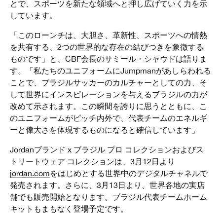
とで、スポーツを新たな領域へと押し広げていく力を示
しています。
「このローンチは、大胆さ、革新性、スポーツへの情熱
を共有する、2つの世界的な存在の結びつきを象徴する
ものです」と、CBF会長のサミール・シャウドは語りま
す。「私たちのユニフォームにJumpmanがあしらわれる
ことで、ブラジルサッカーのカルチャーとしての力、そ
して世界にインスピレーションを与えるブラジルの力が
改めて示されます。この瞬間を誇りに思うとともに、こ
のユニフォームがピッチ内外で、代表チームのエネルギ
ーと偉大さを体現するものになると確信しています
」
Jordanブランド x ブラジル プロ コレクションおよびス
トリートウェア コレクションは、3月12日より
jordan.com
をはじめとする世界中のデジタルチャネルで
発売されます。さらに、3月13日より、世界各地の実店
舗でも販売開始となります。ブラジル代表チームホーム
キットもまもなく登場予定です。