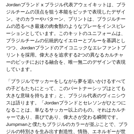
Jordanブランド x ブラジル代表アウェイキットは、ブラ
ジルチームの頂点を狙う本能をピッチで表現したデザイ
ン。そのカラーやパターン、プリントは、ブラジルチー
ムの恐るべき最速の肉食獣のようなプレーをインスピレ
ーションとしています。このキットのユニフォームは、
ブラジルチームの伝統的なイエローとブルーを基調とし
つつ、Jordanブランドのアイコニックなエレファントプ
リントを採用。偉大さを追求する2つの異なるカルチャ
ーのピッチにおける融合を、唯一無二のデザインで表現
しています。
「ブラジルでサッカーをしながら夢を追いかけるすべて
の子どもたちにとって、このパートナーシップはとても
大きな意味を持ちます」と、ブラジル代表のヴィニシウ
スは語ります。「Jordanブランドとセレソンがひとつに
なることは、単なるサッカー以上のもの。それはカルチ
ャーであり、喜びであり、偉大さが交わる瞬間です。
Jumpmanと僕たちブラジルのカラーが並ぶことで、ブラ
ジルの特別さを生み出す創造性、情熱、エネルギーが世