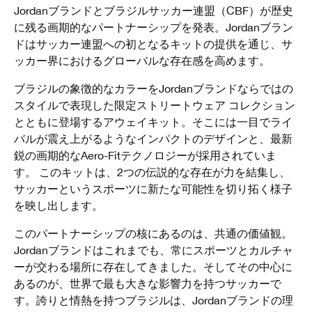
Jordanブランドとブラジルサッカー連盟（CBF）が歴史
に残る画期的なパートナーシップを発表。Jordanブラン
ドはサッカー連盟への初となるキットの提供を通じ、サ
ッカー界におけるグローバルな存在感を高めます。
ブラジルの象徴的なカラーをJordanブランドならではの
スタイルで表現した限定ストリートウェア コレクション
とともに登場するアウェイキット。そこには一目でライ
バルが震え上がるようなインパクトのデザインと、最新
鋭の画期的なAero-Fitテクノロジーが採用されていま
す。 このキットは、2つの伝説的な存在が力を結集し、
サッカーというスポーツに新たな可能性を切り拓く様子
を映し出します。
このパートナーシップの核にあるのは、共通の価値観。
Jordanブランドはこれまでも、常にスポーツとカルチャ
ーが交わる場所に存在してきました。そしてその中心に
あるのが、世界で最も大きな影響力を持つサッカーで
す。誇りと情熱を持つブラジルは、Jordanブランドの理