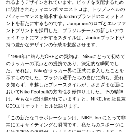
れるようデザインされています。ピッチを支配するため
に設計されたティエンポ マエストロは、トップレベルの
パフォーマンスを追求するJordanブランドのコミットメ
ントを新たにするものです。Jumpmanのロゴとエレファ
ントプリントを採用した、ブラジルチームの新しいアウ
ェイキットにマッチするスタイルは、Jordanブランドが
持つ豊かなデザインの伝統を想起させます。
「1996年に結んだCBFとの契約は、Nikeにとって初めて
のサッカーの頂点との提携であり、決定的な瞬間でし
た。それは、Nikeがサッカー界に正式に参入したことを
示すものでした。ブラジル選手たちの喜びに満ち、恐れ
を知らず、卓越したプレースタイルが、さまざまな面に
おいてNike Footballの方向性を形作りました。その精神
は、今もなお受け継がれています」と、NIKE, Inc.社長兼
CEOエリオット・ヒルは語ります。
「この新たなコラボレーションは、NIKE, Inc.にとって非
常にエキサイティングな瞬間です。私たちのスポーツに
おける攻めの姿勢が、いままさに形になっています。2