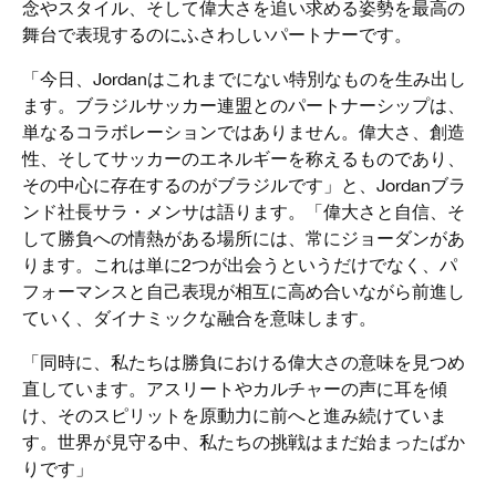
念やスタイル、そして偉大さを追い求める姿勢を最高の
舞台で表現するのにふさわしいパートナーです。
「今日、Jordanはこれまでにない特別なものを生み出し
ます。ブラジルサッカー連盟とのパートナーシップは、
単なるコラボレーションではありません。偉大さ、創造
性、そしてサッカーのエネルギーを称えるものであり、
その中心に存在するのがブラジルです」と、Jordanブラ
ンド社長サラ・メンサは語ります。「偉大さと自信、そ
して勝負への情熱がある場所には、常にジョーダンがあ
ります。これは単に2つが出会うというだけでなく、パ
フォーマンスと自己表現が相互に高め合いながら前進し
ていく、ダイナミックな融合を意味します。
「同時に、私たちは勝負における偉大さの意味を見つめ
直しています。アスリートやカルチャーの声に耳を傾
け、そのスピリットを原動力に前へと進み続けていま
す。世界が見守る中、私たちの挑戦はまだ始まったばか
りです」