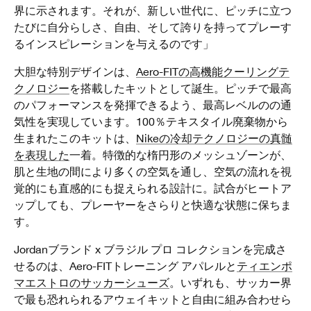
界に示されます。それが、新しい世代に、ピッチに立つ
たびに自分らしさ、自由、そして誇りを持ってプレーす
るインスピレーションを与えるのです」
大胆な特別デザインは、
Aero-FITの高機能クーリングテ
クノロジー
を搭載したキットとして誕生。ピッチで最高
のパフォーマンスを発揮できるよう、最高レベルのの通
気性を実現しています。100％テキスタイル廃棄物から
生まれたこのキットは、
Nikeの冷却テクノロジーの真髄
を表現した
一着。特徴的な楕円形のメッシュゾーンが、
肌と生地の間により多くの空気を通し、空気の流れを視
覚的にも直感的にも捉えられる設計に。試合がヒートア
ップしても、プレーヤーをさらりと快適な状態に保ちま
す。
Jordanブランド x ブラジル プロ コレクションを完成さ
せるのは、Aero-FITトレーニング アパレルと
ティエンポ
マエストロのサッカーシューズ
。いずれも、サッカー界
で最も恐れられるアウェイキットと自由に組み合わせら