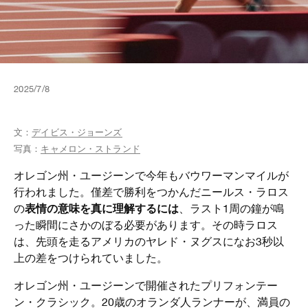
2025/7/8
文：
デイビス・ジョーンズ
写真：
キャメロン・ストランド
オレゴン州・ユージーンで今年もバウワーマンマイルが
行われました。僅差で勝利をつかんだニールス・ラロス
表情の意味を真に理解するには
の
、ラスト1周の鐘が鳴
った瞬間にさかのぼる必要があります。その時ラロス
は、先頭を走るアメリカのヤレド・ヌグスになお3秒以
上の差をつけられていました。
オレゴン州・ユージーンで開催されたプリフォンテー
ン・クラシック。20歳のオランダ人ランナーが、満員の