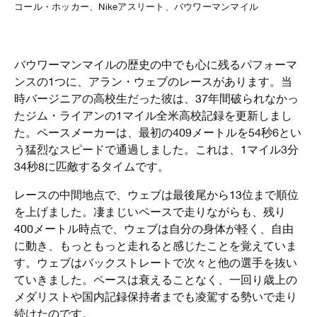
コール・ホッカー、Nikeアスリート、バウワーマンマイル
バウワーマンマイルの歴史の中でも心に残るパフォーマ
ンスの1つに、アラン・ウェブのレースがあります。当
時バージニアの高校生だった彼は、37年間破られなかっ
たジム・ライアンの1マイル全米高校記録を更新しまし
た。ペースメーカーは、最初の409メートルを54秒6とい
う猛烈なスピードで通過しました。これは、1マイル3分
34秒8に匹敵するタイムです。
レースの中間地点で、ウェブは最後尾から13位まで順位
を上げました。凄まじいペースで走りながらも、残り
400メートル時点で、ウェブは自分の身体が軽く、自由
に動き、もっともっと走れると感じたことを覚えていま
す。ウェブはバックストレートで次々と他の選手を抜い
ていきました。ペースは衰えることなく、一回り歳上の
メダリストや国内記録保持者までも凌駕する勢いで走り
続けたのです。