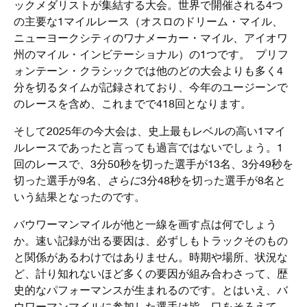
ックメダリストが集結する大会。世界で開催される4つ
の主要な1マイルレース（オスロのドリーム・マイル、
ニューヨークシティのワナメーカー・マイル、アイオワ
州のマイル・インビテーショナル）の1つです。 プリフ
ォンテーン・クラシックでは他のどの大会よりも多く4
分を切るタイムが記録されており、今年のユージーンで
のレースを含め、これまでで418回となります。
そして2025年の今大会は、史上最もレベルの高い1マイ
ルレースであったと言っても過言ではないでしょう。1
回のレースで、3分50秒を切った選手が13名、3分49秒を
切った選手が9名、
さらに
3分48秒を切った選手が8名と
いう結果となったのです。
バウワーマンマイルが他と一線を画す点は何でしょう
か。速い記録が出る要因は、必ずしもトラックそのもの
と関係があるわけではありません。時期や場所、状況な
ど、計り知れないほど多くの要因が組み合わさって、歴
史的なパフォーマンスが生まれるのです。とはいえ、バ
ウワーマンマイルに参加した選手は皆、口をそろえて