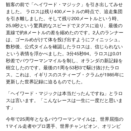
観客の前で「ヘイワード・マジック」を引き出してみせ
ました。 ラロスは残り400メートルの時点で、追走集団
を引き離しました。そして残り200メートルという時、
25.9秒という驚異的なスピードでヌグスに迫り、最後の
直線で約8メートルの差を縮めたのです。2人のランナー
は、ゴールめがけて体を投げ出すようにフィニッシュ。
数秒後、公式タイムを確認したラロスは、信じられない
という表情を浮かべました。3分45秒94。ラロスは0.01
秒差でバウワーマンマイルを制し、オランダの新記録を
樹立したのです。最後の1周を53秒3で駆け抜けたラロ
ス。これは、イギリスのスティーブ・クラムが1985年に
更新した世界記録に迫るものでした。
「ヘイワード・マジックは本当だったんですね」とラロ
スは言います。「こんなレースは一生に一度だと思いま
す」
今年で25周年となるバウワーマンマイルは、世界屈指の
1マイル走者やプロ選手、世界チャンピオン、オリンピ