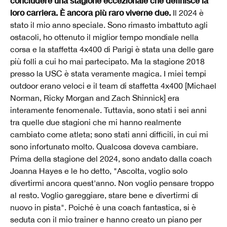
concludere una stagione eccezionale che definisce la
loro carriera. È ancora più raro viverne due.
Il 2024 è
stato il mio anno speciale. Sono rimasto imbattuto agli
ostacoli, ho ottenuto il miglior tempo mondiale nella
corsa e la staffetta 4x400 di Parigi è stata una delle gare
più folli a cui ho mai partecipato. Ma la stagione 2018
presso la USC è stata veramente magica. I miei tempi
outdoor erano veloci e il team di staffetta 4x400 [Michael
Norman, Ricky Morgan and Zach Shinnick] era
interamente fenomenale. Tuttavia, sono stati i sei anni
tra quelle due stagioni che mi hanno realmente
cambiato come atleta; sono stati anni difficili, in cui mi
sono infortunato molto. Qualcosa doveva cambiare.
Prima della stagione del 2024, sono andato dalla coach
Joanna Hayes e le ho detto, "Ascolta, voglio solo
divertirmi ancora quest'anno. Non voglio pensare troppo
al resto. Voglio gareggiare, stare bene e divertirmi di
nuovo in pista". Poiché è una coach fantastica, si è
seduta con il mio trainer e hanno creato un piano per