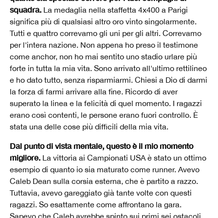
squadra.
La medaglia nella staffetta 4x400 a Parigi
significa più di qualsiasi altro oro vinto singolarmente.
Tutti e quattro correvamo gli uni per gli altri. Correvamo
per l'intera nazione. Non appena ho preso il testimone
come anchor, non ho mai sentito uno stadio urlare più
forte in tutta la mia vita. Sono arrivato all'ultimo rettilineo
e ho dato tutto, senza risparmiarmi. Chiesi a Dio di darmi
la forza di farmi arrivare alla fine. Ricordo di aver
superato la linea e la felicità di quel momento. I ragazzi
erano così contenti, le persone erano fuori controllo. È
stata una delle cose più difficili della mia vita.
Dal punto di vista mentale, questo è il mio momento
migliore.
La vittoria ai Campionati USA è stato un ottimo
esempio di quanto io sia maturato come runner. Avevo
Caleb Dean sulla corsia esterna, che è partito a razzo.
Tuttavia, avevo gareggiato già tante volte con questi
ragazzi. So esattamente come affrontano la gara.
Sapevo che Caleb avrebbe spinto sui primi sei ostacoli.