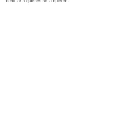
desafiar a quienes no la quieren.
Revista
Misión