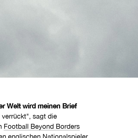
der Welt
wird meinen Brief
verrückt", sagt die
on
Football Beyond Borders
en englischen Nationalspieler