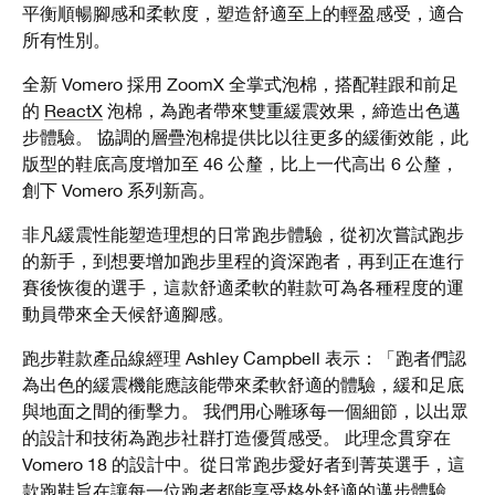
平衡順暢腳感和柔軟度，塑造舒適至上的輕盈感受，適合
所有性別。
全新 Vomero 採用 ZoomX 全掌式泡棉，搭配鞋跟和前足
的
ReactX
泡棉，為跑者帶來雙重緩震效果，締造出色邁
步體驗。 協調的層疊泡棉提供比以往更多的緩衝效能，此
版型的鞋底高度增加至 46 公釐，比上一代高出 6 公釐，
創下 Vomero 系列新高。
非凡緩震性能塑造理想的日常跑步體驗，從初次嘗試跑步
的新手，到想要增加跑步里程的資深跑者，再到正在進行
賽後恢復的選手，這款舒適柔軟的鞋款可為各種程度的運
動員帶來全天候舒適腳感。
跑步鞋款產品線經理 Ashley Campbell 表示：「跑者們認
為出色的緩震機能應該能帶來柔軟舒適的體驗，緩和足底
與地面之間的衝擊力。 我們用心雕琢每一個細節，以出眾
的設計和技術為跑步社群打造優質感受。 此理念貫穿在
Vomero 18 的設計中。從日常跑步愛好者到菁英選手，這
款跑鞋旨在讓每一位跑者都能享受格外舒適的邁步體驗，