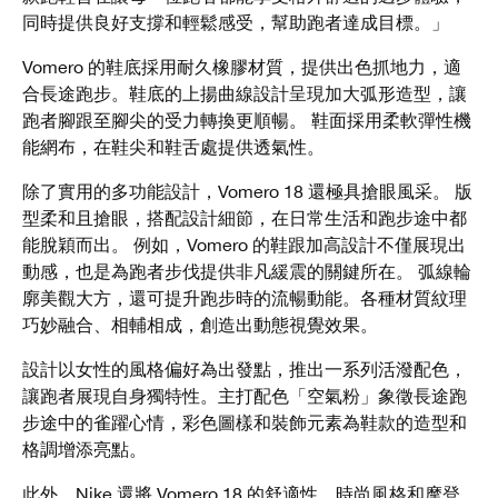
同時提供良好支撐和輕鬆感受，幫助跑者達成目標。」
Vomero 的鞋底採用耐久橡膠材質，提供出色抓地力，適
合長途跑步。鞋底的上揚曲線設計呈現加大弧形造型，讓
跑者腳跟至腳尖的受力轉換更順暢。 鞋面採用柔軟彈性機
能網布，在鞋尖和鞋舌處提供透氣性。
除了實用的多功能設計，Vomero 18 還極具搶眼風采。 版
型柔和且搶眼，搭配設計細節，在日常生活和跑步途中都
能脫穎而出。 例如，Vomero 的鞋跟加高設計不僅展現出
動感，也是為跑者步伐提供非凡緩震的關鍵所在。 弧線輪
廓美觀大方，還可提升跑步時的流暢動能。各種材質紋理
巧妙融合、相輔相成，創造出動態視覺效果。
設計以女性的風格偏好為出發點，推出一系列活潑配色，
讓跑者展現自身獨特性。主打配色「空氣粉」象徵長途跑
步途中的雀躍心情，彩色圖樣和裝飾元素為鞋款的造型和
格調增添亮點。
此外，Nike 還將 Vomero 18 的舒適性、時尚風格和摩登