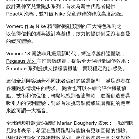
設計延伸至兒童跑步系列，首次為新生代跑者提供
ReactX 泡棉，並打破 Nike 兒童跑鞋的鞋底高度紀錄。
Vomero 作為 Nike 精簡路跑鞋類別的三大特色系列之一，
以值得信賴的經典設計為基礎，致力於提供備受跑者喜愛
的緩震體驗。
Vomero 18 開啟非凡緩震新時代，締造卓越舒適體驗；
Pegasus 系列
主打靈敏緩震，提供全天候能量回傳效果；
Structure 系列提供支撐緩震機能，實現穩定跑步感受。
這個全新陣容涵蓋不同跑者偏好的緩震類型，滿足跑者在
各種跑步情境中的需求。 跑者也可以在綜合評估機能優
點、技術和價位後，輕鬆地找到合適鞋款，進而創造更具
吸引力的便利體驗，對於首次挑選裝備或添購新鞋的跑者
來說可謂一大福音。
全球跑步鞋款資深總監 Marian Dougherty 表示：「我們聽
見跑者表示，希望在選購跑鞋時能擁有更加直覺的體驗。
因此我們簡化了路跑鞋款系列，專注於跑者一直以來對於