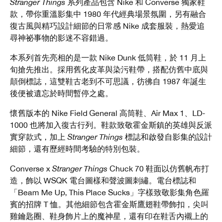
Stranger Things
系列產品包含 Nike 和 Converse 獨家鞋
款，帶你重溫影集中 1980 年代經典場景氛圍，另有融合
復古風與精巧設計細節的日常感 Nike 成套服裝，熱愛追
尋神祕事物的影迷不容錯過。
本系列首先亮相的是一款 Nike Dunk 低筒鞋，於 11 月上
旬搶先推出。採用舊化皮革與染污鞋帶，搭配仿舊中底與
顛倒標誌，這雙鞋古老到不可思議，彷彿自 1987 年誕生
後便被遺忘於時間暫停之處。
懷舊版本的 Nike Field General 高筒鞋、Air Max 1、LD-
1000 也將加入復古行列。鞋款致敬霍金斯鎮的英雄與反派
實穿款式，加上
Stranger Things
標誌和啟發自影集的設計
細節，還有歷經時間考驗的特別包裝。
Converse x
Stranger Things
Chuck 70 鞋面以仿舊帆布打
造，飾以 WSQK 電台圖樣和聲波圖刺繡。電台標誌和
「Beam Me Up, This Place Sucks」字樣致敬影集角色羅
賓的招牌 T 恤。其他細節包含霍金斯鷹翅鞋帶飾扣，尖叫
雞鑰匙圈、鞋身飾片上的魔神星，還有印在鞋舌內襯上的