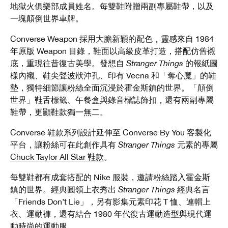
地獄火俱樂部成員姓名。每雙鞋附贈兩副專屬鞋帶，以及
一塊顛倒世界車牌。
Converse Weapon 採用大膽新穎的配色，靈感來自 1984
年原版 Weapon 目錄，鞋面以高級皮革打造，搭配仿舊襯
底，重現往昔復古美學。發想自
Stranger Things
的報紙圖
樣內襯、鞋尖聲波狀沖孔、印有 Vecna 和「奪心魔」的鞋
墊，獨特細節讓粉絲全面沉浸於霍金斯鎮的世界。「顛倒
世界」鞋舌標籤、午餐盒與錄音標誌飾扣，還有兩副專屬
鞋帶，更顯鞋款獨一無二。
Converse 鞋款系列設計延伸至 Converse By You 客製化
平台，讓粉絲可在此創作具有
Stranger Things
元素的專屬
Chuck Taylor All Star 鞋款
。
每雙鞋都有成套搭配的 Nike 服裝，邀請粉絲踏入霍金斯
鎮的世界。經典圓領上衣秀出
Stranger Things
經典名言
「Friends Don’t Lie」，另有影集元素印花 T 恤、連帽上
衣、運動褲，還有結合 1980 年代復古運動造型與現代運
動時尚的運動服。