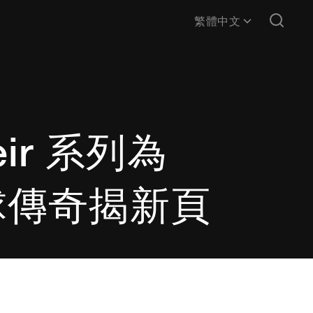
繁體中文
ir 系列為
籃球傳奇揭新頁