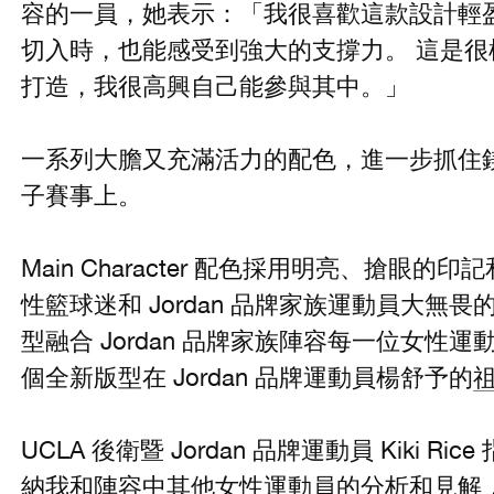
容的一員，她表示：「我很喜歡這款設計輕
切入時，也能感受到強大的支撐力。 這是
打造，我很高興自己能參與其中。」
一系列大膽又充滿活力的配色，進一步抓住
子賽事上。
Main Character 配色採用明亮、搶眼
性籃球迷和 Jordan 品牌家族運動員大無畏的自信態
型融合 Jordan 品牌家族陣容每一位女性運
個全新版型在 Jordan 品牌運動員楊舒予的
UCLA 後衛暨 Jordan 品牌運動員 Kiki R
納我和陣容中其他女性運動員的分析和見解