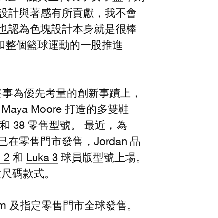
的設計與著感有所貢獻，我不會
，也認為色塊設計本身就是很棒
和整個籃球運動的一股推進
以女子賽事為優先考量的創新事蹟上，
為 Maya Moore 打造的多雙鞋
7 和 38 零售型號。 最近，為
 球員版已在零售門市發售，Jordan 品
 2
和
Luka 3
球員版型號上場。
供大尺碼款式。
an.com 及指定零售門市全球發售。