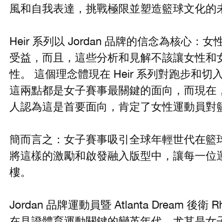
風和自我表達，挑戰極限並塑造籃球文化的
Heir 系列以 Jordan 品牌的信念為核
受益，而且，這些分析和見解不該讓女性和
性。 這個理念體現在 Heir 系列對跑步和
這兩點都是女子賽事最關鍵的面向，而現在
人認為這是首要面向，肯定了女性運動員對
簡而言之：女子賽事吸引全球年輕世代在籃球場
將這樣的激勵和啟發融入版型中，讓每一位
樓。
Jordan 品牌運動員暨 Atlanta Dream 後衛
在見證體育運動關鍵的變革年代，尤其是女