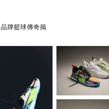
an 品牌籃球傳奇揭