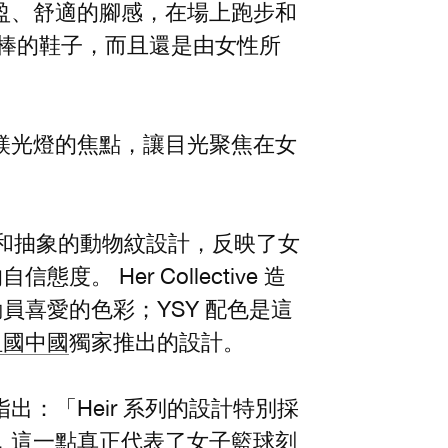
盈、舒適的腳感，在場上跑步和
很棒的鞋子，而且還是由女性所
鎂光燈的焦點，讓目光聚焦在女
的印記和抽象的動物紋設計，反映了女
度。 Her Collective 造
動員喜愛的色彩；YSY 配色是這
祖國中國
獨家推出的設計。
ice 指出：「Heir 系列的設計特別採
，這一點真正代表了女子籃球刻