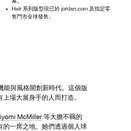
幕。
Heir 系列版型現已於 jordan.com 及指定零
售門市全球發售。
列，為籃球機能與風格開創新時代。這個版
有上場大展身手的人而打造。
iyomi McMiller
等大膽不羈的
有的一席之地。她們透過個人球