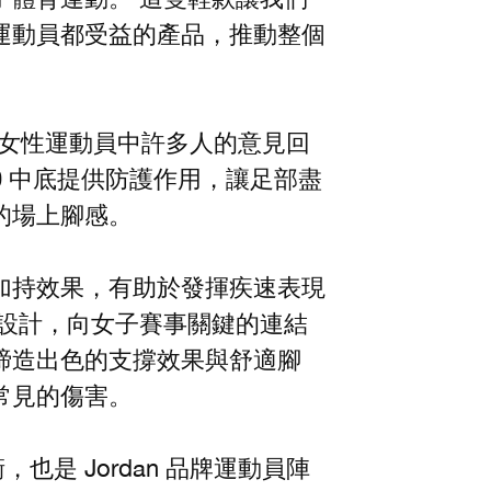
運動員都受益的產品，推動整個
15 位女性運動員中許多人的意見回
3.0 中底提供防護作用，讓足部盡
的場上腳感。
加持效果，有助於發揮疾速表現
籠設計，向女子賽事關鍵的連結
締造出色的支撐效果與舒適腳
常見的傷害。
一位後衛，也是 Jordan 品牌運動員陣