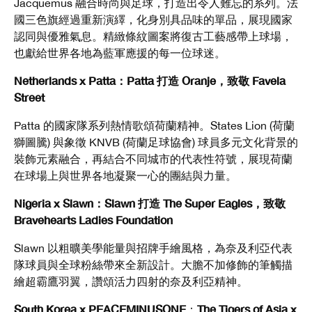
Jacquemus 融合時尚與足球，打造出令人難忘的系列。法
國三色旗經過重新演繹，化身別具品味的單品，展現國家
認同與優雅氣息。精緻條紋圖案將復古工藝感帶上球場，
也獻給世界各地為藍軍應援的每一位球迷。
Netherlands x Patta：Patta 打造 Oranje，致敬 Favela
Street
Patta 的國家隊系列熱情歌頌荷蘭精神。States Lion (荷蘭
獅圖騰) 與象徵 KNVB (荷蘭足球協會) 球員多元文化背景的
裝飾元素融合，再結合不同城市的代表性符號，展現荷蘭
在球場上與世界各地凝聚一心的團結與力量。
Nigeria x Slawn：Slawn 打造 The Super Eagles，致敬
Bravehearts Ladies Foundation
Slawn 以粗曠美學能量與招牌手繪風格，為奈及利亞代表
隊球員與全球粉絲帶來全新設計。大膽不加修飾的筆觸描
繪超霸鷹羽翼，讚頌活力四射的奈及利亞精神。
South Korea x PEACEMINUSONE
The Tigers of Asia x
：