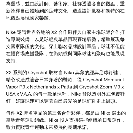
為靈感，並由設計師、藝術家、社群透過各自的觀點，重
新詮釋自己體驗到的足球文化，透過設計風格和獨特的在
地觀點展現國家榮耀。
Nike 邀請世界各地的 X2 合作夥伴與自家主場球隊合作打
造專屬裝備，以足球經典單品再現賽場氣勢，精準展現每
支國家隊伍的文化。穿上聯名品牌設計單品，球迷不但能
在體育場應援愛隊，在街頭或與同隊球迷相聚時也能展現
支持。
X2 系列的
Cryoshot 取材自 Nike 典藏的經典足球釘鞋，
精心改造
成適合日常穿著的鞋款。從 Cryoshot Mercurial
Vapor R9 x Netherlands x Patta 到 Cryoshot Zoom M9 x
USA x V.A.A. 的每一款足球鞋，Nike 皆以透明外底包覆鞋
釘，好讓球迷可以穿著自己最愛的足球釘鞋走上街頭。
每件 X2 聯名單品的第三名合作夥伴，都是由 Nike 選出的
當地青年運動組織。Nike 投入支持這些組織的日常運作，
致力實踐青年運動未來發展的長期承諾。