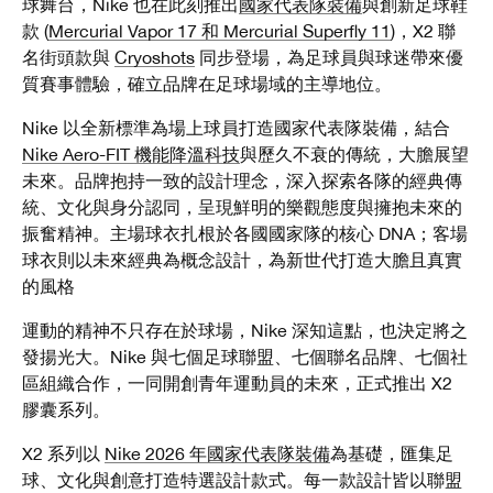
球舞台，Nike 也在此刻推出
國家代表隊裝備
與創新足球鞋
款 (
Mercurial Vapor 17 和 Mercurial Superfly 11
)，X2 聯
名街頭款與
Cryoshots
同步登場，為足球員與球迷帶來優
質賽事體驗，確立品牌在足球場域的主導地位。
Nike 以全新標準為場上球員打造國家代表隊裝備，結合
Nike Aero-FIT 機能降溫科技
與歷久不衰的傳統，大膽展望
未來。品牌抱持一致的設計理念，深入探索各隊的經典傳
統、文化與身分認同，呈現鮮明的樂觀態度與擁抱未來的
振奮精神。主場球衣扎根於各國國家隊的核心 DNA；客場
球衣則以未來經典為概念設計，為新世代打造大膽且真實
的風格
運動的精神不只存在於球場，Nike 深知這點，也決定將之
發揚光大。Nike 與七個足球聯盟、七個聯名品牌、七個社
區組織合作，一同開創青年運動員的未來，正式推出 X2
膠囊系列。
X2 系列以
Nike 2026 年國家代表隊裝備
為基礎，匯集足
球、文化與創意打造特選設計款式。每一款設計皆以聯盟