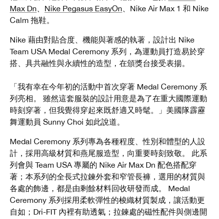
Max Dn
、
Nike Pegasus EasyOn
、Nike Air Max 1 和 Nike
Calm 拖鞋。
Nike 藉由對貼合度、機能與著感的執著，設計出 Nike
Team USA Medal Ceremony 系列，為運動員打造易於穿
搭、具共融性與永續性的造型，在頒獎台接受表揚。
「我有幸在今年初的活動中首次穿著 Medal Ceremony 系
列亮相。 雖然這套服裝的設計用意是為了在重大國際運動
時刻穿著，但我覺得穿起來既舒適又時髦。」美國隊霹靂
舞運動員 Sunny Choi 如此說道。
Medal Ceremony 系列專為各種程度、性別和體型的人設
計，採用高級材質和燕尾服造型，向重要時刻致敬。 此系
列會與 Team USA 專屬的 Nike Air Max Dn 配色搭配穿
著；本系列的全長式拉鍊外套和窄管長褲，選用的材質與
各處的飾邊，都是由剩餘材料回收研發而成。 Medal
Ceremony 系列採用柔軟彈性的梭織材質製成，讓活動更
自如；Dri-FIT 內裡有助透氣；拉鍊處的磁性配件與側邊開