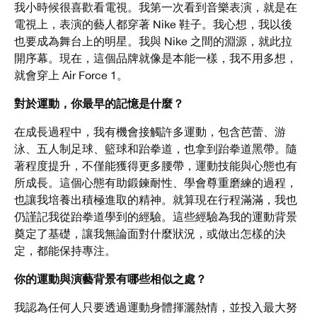
我小時候很喜歡看電視。我第一次看到音樂表演，就是在
電視上，表演的藝人都穿著 Nike 鞋子。我心想，我以後
也要成為舞台上的明星。我與 Nike 之間的淵源，就此拉
開序幕。現在，這個品牌就像是本能一樣，我不用多想，
就會穿上 Air Force 1。
對於運動，你最早的記憶是什麼？
在成長過程中，我有機會接觸許多運動，包含芭蕾、游
泳、五人制足球、籃球和跆拳道，也拿到跆拳道黑帶。隨
著程度提升，不僅能獲得更多腰帶，運動技能與心態也有
所成長。這個心態有助鍛鍊耐性、學會尊重磨練的過程，
也讓我培養出積極進取的精神。就算現在行程滿滿，我也
仍謹記我從跆拳道學到的經驗。這些經驗為我的運動背景
奠定了基礎，讓我無論面對什麼狀況，或做出怎樣的決
定，都能保持專注。
你的運動與演藝背景有哪些相似之處？
我認為任何人只要透過運動身體揮灑熱情，並投入最大努