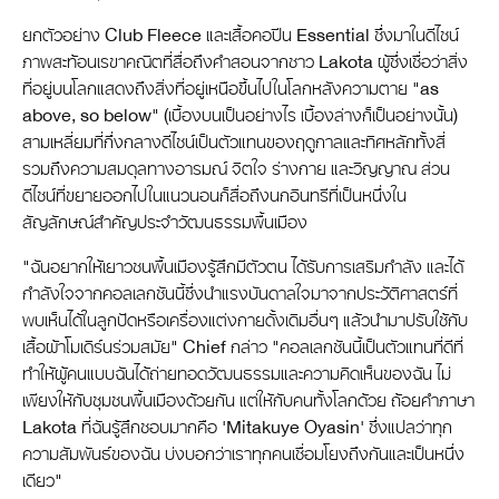
ยกตัวอย่าง Club Fleece และเสื้อคอปีน Essential ซึ่งมาในดีไซน์
ภาพสะท้อนเรขาคณิตที่สื่อถึงคำสอนจากชาว Lakota ผู้ซึ่งเชื่อว่าสิ่ง
ที่อยู่บนโลกแสดงถึงสิ่งที่อยู่เหนือขึ้นไปในโลกหลังความตาย "as
above, so below" (เบื้องบนเป็นอย่างไร เบื้องล่างก็เป็นอย่างนั้น)
สามเหลี่ยมที่กึ่งกลางดีไซน์เป็นตัวแทนของฤดูกาลและทิศหลักทั้งสี่
รวมถึงความสมดุลทางอารมณ์ จิตใจ ร่างกาย และวิญญาณ ส่วน
ดีไซน์ที่ขยายออกไปในแนวนอนก็สื่อถึงนกอินทรีที่เป็นหนึ่งใน
สัญลักษณ์สำคัญประจำวัฒนธรรมพื้นเมือง
"ฉันอยากให้เยาวชนพื้นเมืองรู้สึกมีตัวตน ได้รับการเสริมกำลัง และได้
กำลังใจจากคอลเลกชันนี้ซึ่งนำแรงบันดาลใจมาจากประวัติศาสตร์ที่
พบเห็นได้ในลูกปัดหรือเครื่องแต่งกายดั้งเดิมอื่นๆ แล้วนำมาปรับใช้กับ
เสื้อผ้าโมเดิร์นร่วมสมัย" Chief กล่าว "คอลเลกชันนี้เป็นตัวแทนที่ดีที่
ทำให้ผู้คนแบบฉันได้ถ่ายทอดวัฒนธรรมและความคิดเห็นของฉัน ไม่
เพียงให้กับชุมชนพื้นเมืองด้วยกัน แต่ให้กับคนทั้งโลกด้วย ถ้อยคำภาษา
Lakota ที่ฉันรู้สึกชอบมากคือ 'Mitakuye Oyasin' ซึ่งแปลว่าทุก
ความสัมพันธ์ของฉัน บ่งบอกว่าเราทุกคนเชื่อมโยงถึงกันและเป็นหนึ่ง
เดียว"