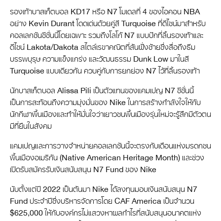
รองเท้าบาสเก็ตบอล KD17 หรือ N7 โมเดลที่ 4 ของไอคอน NBA
อย่าง Kevin Durant โดดเด่นด้วยคู่สี Turquoise ที่ดีไซน์มาสำหรับ
คอลเลกชันซีซั่นนี้โดยเฉพาะ รวมถึงโลโก้ N7 แบบปักที่ลิ้นรองเท้าและ
ดีไซน์ Lakota/Dakota สไตล์เรขาคณิตที่ส้นฝั่งซ้ายซึ่งสื่อถึงธีม
บรรพบุรุษ ความแข็งแกร่ง และวัฒนธรรม Dunk Low มาในสี
Turquoise แบบเดียวกัน ควบคู่กับการยกย่อง N7 ไว้ที่ลิ้นรองเท้า
นักบาสเก็ตบอล Alissa Pili เป็นตัวแทนของแคมเปญ N7 ซีซั่นนี้
เป็นการสะท้อนถึงความมุ่งมั่นของ Nike ในการสร้างกำลังใจให้กับ
นักกีฬาพื้นเมืองและทำให้มั่นใจว่าเยาวชนพื้นเมืองรุ่นใหม่จะรู้สึกมีตัวตน
มีที่ยืนในสังคม
แคมเปญและการวางจำหน่ายคอลเลกชันนี้จะตรงกับเดือนแห่งมรดกชน
พื้นเมืองอเมริกัน (Native American Heritage Month) และช่วง
เปิดรับสมัครรับเงินสนับสนุน N7 Fund ของ Nike
นับตั้งแต่ปี 2022 เป็นต้นมา Nike ได้ลงทุนมอบเงินสนับสนุน N7
Fund ประจำปีซึ่งบริหารจัดการโดย CAF America เป็นจำนวน
$625,000 ให้กับองค์กรไม่แสวงหาผลกำไรที่สนับสนุนอนาคตแห่ง