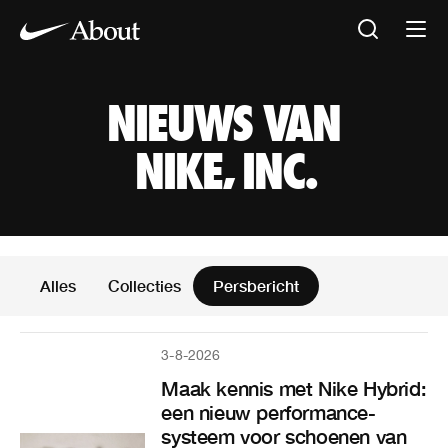
NIEUWS VAN NIKE,
NIEUWS VAN
NIKE, INC.
News Articles
Alles
Collecties
Persbericht
3-8-2026
Maak kennis met Nike Hybrid:
een nieuw performance-
systeem voor schoenen van