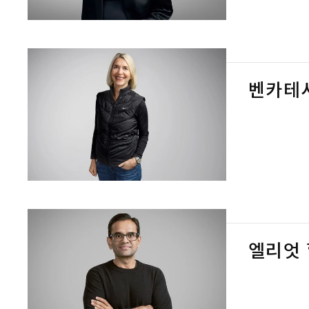
벤카테
엘리엇 