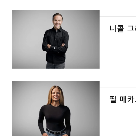
니콜 
필 매