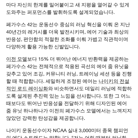
마다 자신의 한계를 밀어붙이고 새 지평을 열어갈 수 있게
도와주는 퍼포먼스를 발휘하도록 설계되었습니다.
페가수스 42는 운동선수 중심의 러닝 혁신을 이뤄 온 지난
40년간의 레거시를 더욱 발전시키며, 에어 기술과 최상의
반응성, 편안함의 적절한 조화를 이뤄 가볍고 직관적이며
다양하게 활용 가능한 신발입니다.
이전 모델
보다 15% 더 뛰어난 에너지 반환력을 제공하는
페가수스 42는 전체적으로 적용된 곡선의 에어 줌 유닛을
갖추고 있어 조깅, 커뮤니티 러닝, 트레이닝 세션 등을 진행
할 때 적합합니다. 세밀하게 조정된 에어는
나이키의 전설
적인 로드 레이싱화
와 비슷하면서도 데일리 러닝에 적합하
도록 설계된 추진력 있는 느낌을 선사합니다. 또한 그 어느
때보다도 뛰어난 반응성을 전달하기 위해 디자인된 에어
줌 유닛 하나하나가 이전의 페가수스 모델에서는 느껴지지
않았던 강력한 탄성감을 제공합니다.
나이키 운동선수이자 NCAA 실내 3,000미터 종목 챔피언
인 에단 스트랜드는 말합니다. “저는 어릴 때부터 러닝화