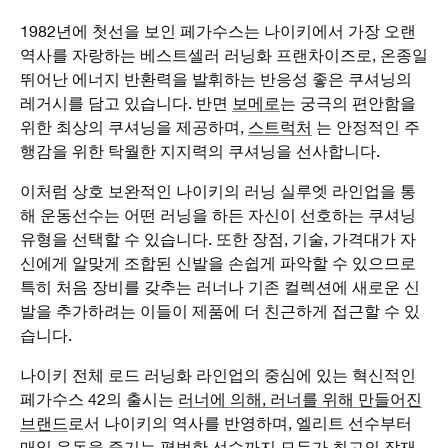
1982년에 첫선을 보인 페가수스는 나이키에서 가장 오랜
역사를 자랑하는 베스트셀러 러닝화 프랜차이즈로, 온종일
뛰어난 에너지 반환력을 발휘하는 반응성 좋은 쿠셔닝의
레거시를 담고 있습니다. 반면
보메로
는 궁극의 편안함을
위한 최상의 쿠셔닝을 제공하며,
스트럭처
는 안정적인 주
행감을 위한 탁월한 지지력의 쿠셔닝을 선사합니다.
이처럼 상호 보완적인 나이키의 러닝 실루엣 라인업을 통
해 운동선수는 어떤 러닝을 하든 자신이 선호하는 쿠셔닝
유형을 선택할 수 있습니다. 또한 장점, 기술, 가격대가 자
신에게 알맞게 조합된 신발을 손쉽게 파악할 수 있으므로
특히 처음 장비를 갖추는 러너나 기존 컬렉션에 새로운 신
발을 추가하려는 이들이 제품에 더 친근하게 접근할 수 있
습니다.
나이키 전체 로드 러닝화 라인업의 중심에 있는 혁신적인
페가수스 42의 출시는
러너에 의해, 러너를 위해 만들어진
브랜드
로서 나이키의 역사를 반영하며, 엘리트 선수부터
매일 운동을 즐기는 평범한 선수까지 모두가 최고의 잠재