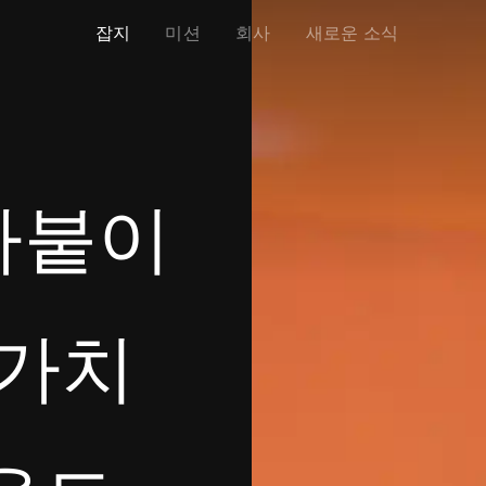
잡지
미션
회사
새로운 소식
아붙이
 가치