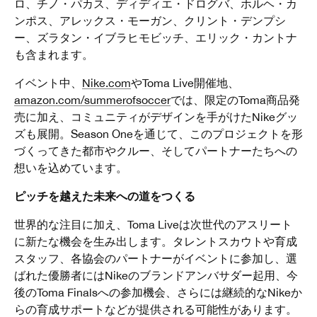
ロ、チノ・パカス、ディディエ・ドログバ、ホルヘ・カ
ンポス、アレックス・モーガン、クリント・デンプシ
ー、ズラタン・イブラヒモビッチ、エリック・カントナ
も含まれます。
イベント中、
Nike.com
やToma Live開催地、
amazon.com/summerofsoccer
では、限定のToma商品発
売に加え、コミュニティがデザインを手がけたNikeグッ
ズも展開。Season Oneを通じて、このプロジェクトを形
づくってきた都市やクルー、そしてパートナーたちへの
想いを込めています。
ピッチを越えた未来への道をつくる
世界的な注目に加え、Toma Liveは次世代のアスリート
に新たな機会を生み出します。タレントスカウトや育成
スタッフ、各協会のパートナーがイベントに参加し、選
ばれた優勝者にはNikeのブランドアンバサダー起用、今
後のToma Finalsへの参加機会、さらには継続的なNikeか
らの育成サポートなどが提供される可能性があります。