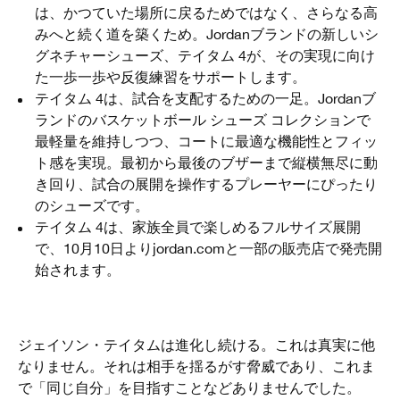
は、かつていた場所に戻るためではなく、さらなる高
みへと続く道を築くため。Jordanブランドの新しいシ
グネチャーシューズ、テイタム 4が、その実現に向け
た一歩一歩や反復練習をサポートします。
テイタム 4は、試合を支配するための一足。Jordanブ
ランドのバスケットボール シューズ コレクションで
最軽量を維持しつつ、コートに最適な機能性とフィッ
ト感を実現。最初から最後のブザーまで縦横無尽に動
き回り、試合の展開を操作するプレーヤーにぴったり
のシューズです。
テイタム 4は、家族全員で楽しめるフルサイズ展開
で、10月10日よりjordan.comと一部の販売店で発売開
始されます。
ジェイソン・テイタムは進化し続ける。これは真実に他
なりません。それは相手を揺るがす脅威であり、これま
で「同じ自分」を目指すことなどありませんでした。