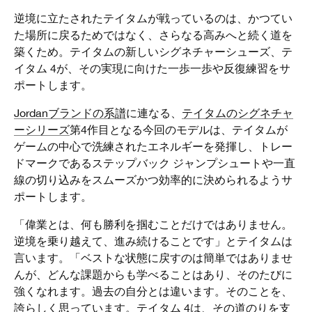
逆境に立たされたテイタムが戦っているのは、かつてい
た場所に戻るためではなく、さらなる高みへと続く道を
築くため。テイタムの新しいシグネチャーシューズ、テ
イタム 4が、その実現に向けた一歩一歩や反復練習をサ
ポートします。
Jordanブランドの系譜
に連なる、
テイタムのシグネチャ
ーシリーズ
第4作目となる今回のモデルは、テイタムが
ゲームの中心で洗練されたエネルギーを発揮し、トレー
ドマークであるステップバック ジャンプシュートや一直
線の切り込みをスムーズかつ効率的に決められるようサ
ポートします。
「偉業とは、何も勝利を掴むことだけではありません。
逆境を乗り越えて、進み続けることです」とテイタムは
言います。「ベストな状態に戻すのは簡単ではありませ
んが、どんな課題からも学べることはあり、そのたびに
強くなれます。過去の自分とは違います。そのことを、
誇らしく思っています。テイタム 4は、その道のりを支