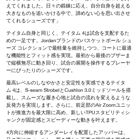
えてくれました。日々の鍛錬に応え、自分自身を超える
大きなものを追いかける中で、諦めない心を思い出させ
てくれるシューズです」
テイタム自身と同じく、テイタム 4は試合を支配するた
めの一足です。Jordanブランドのバスケットボール シュ
ーズ コレクションで最軽量を維持しつつ、コートに最適
な機能性とフィット感を実現。最初から最後のブザーま
で縦横無尽に動き回り、試合の展開を操作するプレーヤ
ーにぴったりのシューズです。
最高レベルのしなやかさと安定性を実感できるテイタ
ム 4は、S-seam StrobelとCushlon 3.0ミッドソールを搭
載し、スムーズな履き心地と試合の流れを変えるような
反発力を実現します。さらに、前足部のAir Zoomユニッ
トが推進力を最大限に高め、新しいTPUスタビリティシ
ャンクが固定感とスピーディーな動きを叶えます。
4方向に伸縮するアンダーレイを配置したアッパーは、