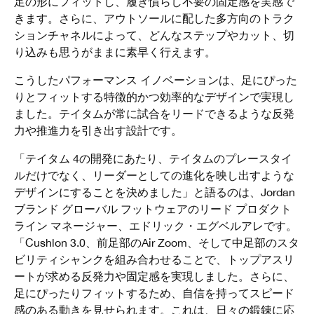
足の形にフィットし、履き慣らし不要の固定感を実感で
きます。さらに、アウトソールに配した多方向のトラク
ションチャネルによって、どんなステップやカット、切
り込みも思うがままに素早く行えます。
こうしたパフォーマンス イノベーションは、足にぴった
りとフィットする特徴的かつ効率的なデザインで実現し
ました。テイタムが常に試合をリードできるような反発
力や推進力を引き出す設計です。
「テイタム 4の開発にあたり、テイタムのプレースタイ
ルだけでなく、リーダーとしての進化を映し出すような
デザインにすることを決めました」と語るのは、Jordan
ブランド グローバル フットウェアのリード プロダクト
ライン マネージャー、エドリック・エグベルアレです。
「Cushlon 3.0、前足部のAir Zoom、そして中足部のスタ
ビリティシャンクを組み合わせることで、トップアスリ
ートが求める反発力や固定感を実現しました。さらに、
足にぴったりフィットするため、自信を持ってスピード
感のある動きを見せられます。これは、日々の鍛錬に応