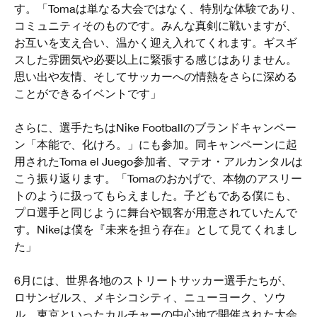
す。「Tomaは単なる大会ではなく、特別な体験であり、
コミュニティそのものです。みんな真剣に戦いますが、
お互いを支え合い、温かく迎え入れてくれます。ギスギ
スした雰囲気や必要以上に緊張する感じはありません。
思い出や友情、そしてサッカーへの情熱をさらに深める
ことができるイベントです」
さらに、選手たちはNike Footballのブランドキャンペー
ン「本能で、化けろ。」にも参加。同キャンペーンに起
用されたToma el Juego参加者、マテオ・アルカンタルは
こう振り返ります。「Tomaのおかげで、本物のアスリー
トのように扱ってもらえました。子どもである僕にも、
プロ選手と同じように舞台や観客が用意されていたんで
す。Nikeは僕を『未来を担う存在』として見てくれまし
た」
6月には、世界各地のストリートサッカー選手たちが、
ロサンゼルス、メキシコシティ、ニューヨーク、ソウ
ル、東京といったカルチャーの中心地で開催された大会