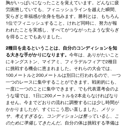
胸がいっぱいになったことを覚えています。どんなに疲
労困憊していても、フィニッシュラインを越えた瞬間、
安らぎと幸福感が全身を包みます。勝利とは、もちろん
1位でフィニッシュすること。けれど同時に、努力が報
われたことを実感し、すべてがつながったような安らぎ
を得ることでもありました。
2種目を走るということは、自分のコンディションを知
る大きな手がかりになります。
今年は、ありがたいこと
にキングストン、マイアミ、フィラデルフィアで2種目
に挑戦する機会に恵まれました。それらの大会では、
100メートルと200メートルは別日に行われるので、一つ
一つのレースに集中することができます。戦術的にも、
一度に一つのことに集中できます。でも代表選考会のよ
うな場では、1日に200メートルを2本走らなければなり
ません。今までどおりの流れに調整するには少し時間が
かかりましたが、すぐにこう思い直しました。
メリッ
サ、考えすぎるな。コンディションは整っているし、こ
のために準備してきたんだ。
自分の体は挑戦する準備は