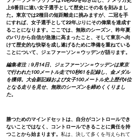
上6番目に速い女子選手として歴史にその名を刻みまし
た。東京では2種目の短距離走に挑みますが、二冠を手
にすれば、女子選手として22年ぶりにその偉業を達成す
ることになります。ここでは、無敗のシーズン、昨年夏
のパリから自信が急激に高まったこと、そして東京へ向
けて歴史的な快挙を成し遂げるために準備を重ねている
ことについて、ジェファーソン＝ウッデンが語ります。
編集者注：9月14日、ジェファーソン＝ウッデンは東京
で行われた100メートル走で10秒61を記録し、金メダル
を獲得。大会新記録および女子100メートル史上歴代4位
となる走りを見せ、無敗のシーズンを締めくくりまし
た。
勝つためのマインドセットは、自分がコントロールでき
ないことではなく、コントロールできることに責任を持
つことから始まります。
私は、決して多くを与えられて