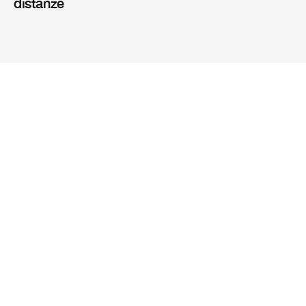
distanze
Riviste
Mission