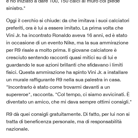
e ho iniziato a dare 100, 150 calci al muro col piede
sinistro."
Oggi il cerchio si chiude: da che imitava i suoi calciatori
preferiti, ora è lui a essere imitato. La prima volta che
Vini Jr. ha incontrato Ronaldo aveva 16 anni, ed è stato
in occasione di un evento Nike, ma la sua ammirazione
per R9 risale a molto prima. Il giovane calciatore è
cresciuto sentendo racconti quasi mitici su di lui e
guardando le sue azioni brillanti che sfidavano i limiti
fisici. Questa ammirazione ha spinto Vini Jr. a installare
un murale raffigurante R9 nella sua palestra in casa.
"Incontrarlo è stato come trovarmi davanti a un
supereroe", racconta. "Col tempo, ci siamo avvicinati. È
diventato un amico, che mi dava sempre ottimi consigli."
R9 dà quei consigli gratuitamente. Di fatto, per lui non si
tratta di beneficenza personale, ma di responsabilità
nazionale.