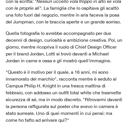
con la scritta:
"Nessun uccello vola troppo in alto se vola
con le proprie ali".
La famiglia che lo ospitava gli scattò
una foto fuori dal negozio, mentre in aria faceva la posa
del Jumpman, con le braccia aperte e un grande sorriso.
Quella fotografia lo avrebbe accompagnato per due
decenni di design, curiosità e ambizione creativa. Poi, un
giorno, mentre ricopriva il ruolo di Chief Design Officer
per il brand Jordan, Lotti si trovò davanti a Michael
Jordan in carne e ossa e gli mostrò quell'immagine.
"Questo è il motivo per il quale, a 16 anni, mi sono
innamorato del marchio", racconta mentre è seduto al
Campus Philip H. Knight in una fresca mattina di
febbraio, con addosso un outfit total white che trasmette
sicurezza di sé, ma in modo discreto. "Ritrovarmi davanti
la persona raffigurata sul poster che avevo in camera è
stato surreale. Uno di quei momenti in cui pensi: ma
come ho fatto ad arrivare qui?"