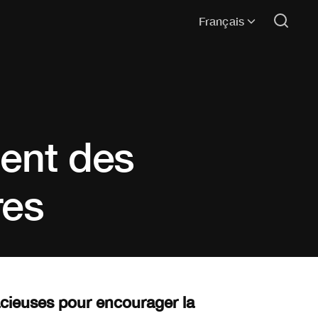
Français
lent des
res
acieuses pour encourager la