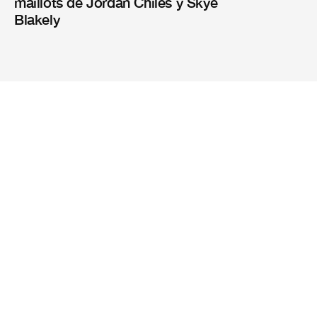
maillots de Jordan Chiles y Skye
Blakely
Revistas
Misión