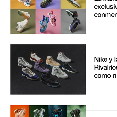
exclusi
conmemo
Nike y 
Rivalri
como n