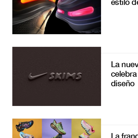
estilo 
La nuev
celebra
diseño
La fran