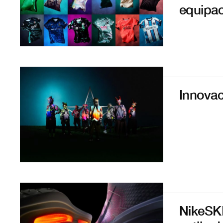
equipa
Innovac
NikeSKI