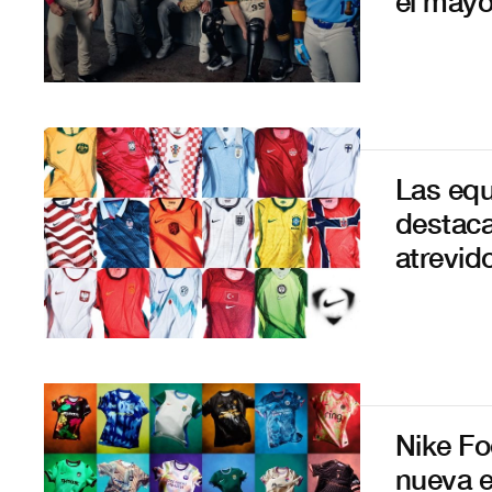
el mayo
Las equ
destaca
atrevid
Nike Fo
nueva e