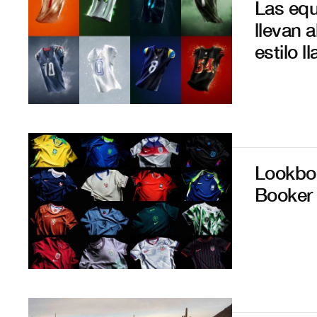
Las equ
llevan 
estilo l
Lookboo
Booker 