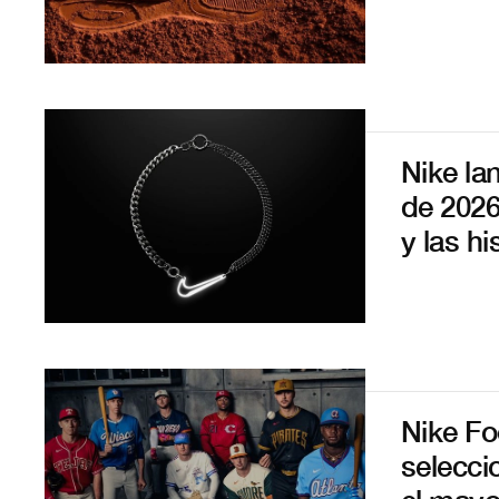
Nike la
de 2026
y las h
Nike Fo
selecci