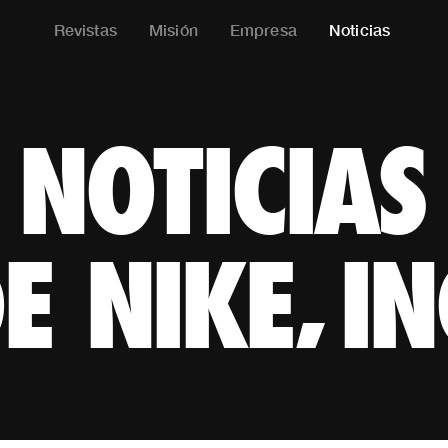
Revistas
Misión
Empresa
Noticias
NOTICIAS 
NOTICIAS
E NIKE, IN