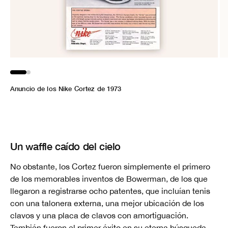
Anuncio de los Nike Cortez de 1973
Anuncio de los Nike Cortez Tradition de 1977
Un waffle caído del cielo
No obstante, los Cortez fueron simplemente el primero
de los memorables inventos de Bowerman, de los que
llegaron a registrarse ocho patentes, que incluían tenis
con una talonera externa, una mejor ubicación de los
clavos y una placa de clavos con amortiguación.
También fueron el primer éxito en su eterna búsqueda