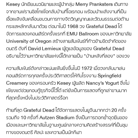
Kesey นักเขียนนวนิยายและผู้นำกลุ่ม Merry Pranksters เดินทาง
จากซานฟรานซิสโกเพื่อกลับบ้านที่โอเรกอน พร้อมนำพลังงานที่เป็น
เชื้อเพลิงขับเคลื่อนขบวนการทางจิตวิญญาณและวัฒนธรรมต่อต้าน
กระแสหลักกลับมาด้วย ต่อมาในปี 1968 วง Grateful Dead ได้
จัดการแสดงคอนเสิร์ตครั้งแรกที่ EMU Ballroom ของมหาวิทยาลัย
University of Oregon สร้างสายสัมพันธ์ที่ก้าวข้ามขีดจำกัดของ
ดนตรี ดังที่ David Lemieux ผู้ดูแลข้อมูลของ Grateful Dead
อธิบายไว้ว่ามหาวิทยาลัยแห่งนี้ได้กลายเป็น "บ้านหลังที่สอง" ของวง
ความสัมพันธ์ดังกล่าวแน่นแฟ้นยิ่งขึ้นในปี 1972 เมื่อวงกลับมาเล่น
คอนเสิร์ตการกุศลครั้งประวัติศาสตร์ให้กับโรงงาน Springfield
Creamery ของครอบครัว Kesey ผู้ผลิต Nancy’s Yogurt ซึ่งไม่
เพียงแต่ช่วยกอบกู้ธุรกิจนี้ไว้ได้ แต่ยังเป็นการแสดงที่ถูกเล่าขานมาก
ที่สุดครั้งหนึ่งในประวัติศาสตร์ร็อก
ท้ายที่สุด Grateful Dead ได้จัดการแสดงในยูจีนมากกว่า 20 ครั้ง
รวมถึง 10 ครั้งที่ Autzen Stadium ซึ่งเป็นการตอกย้ำจุดยืนของ
เมืองและมหาวิทยาลัยในฐานะศูนย์กลางความคิดสร้างสรรค์ที่เป็นชุม
ทางของดนตรี ศิลปะ และความเป็นนักกีฬา