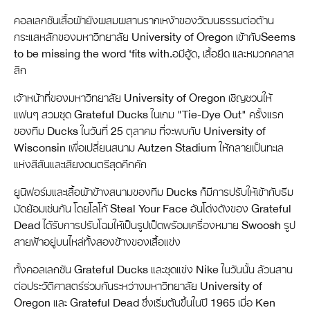
คอลเลกชันเสื้อผ้ายังผสมผสานรากเหง้าของวัฒนธรรมต่อต้าน
กระแสหลักของมหาวิทยาลัย University of Oregon เข้ากับSeems
to be missing the word ‘fits with.อมีฮู้ด, เสื้อยืด และหมวกคลาส
สิก
เจ้าหน้าที่ของมหาวิทยาลัย University of Oregon เชิญชวนให้
แฟนๆ สวมชุด Grateful Ducks ในเกม "Tie-Dye Out" ครั้งแรก
ของทีม Ducks ในวันที่ 25 ตุลาคม ที่จะพบกับ University of
Wisconsin เพื่อเปลี่ยนสนาม Autzen Stadium ให้กลายเป็นทะเล
แห่งสีสันและเสียงดนตรีสุดคึกคัก
ยูนิฟอร์มและเสื้อผ้าข้างสนามของทีม Ducks ก็มีการปรับให้เข้ากับธีม
มัดย้อมเช่นกัน โดยโลโก้ Steal Your Face อันโด่งดังของ Grateful
Dead ได้รับการปรับโฉมให้เป็นรูปเป็ดพร้อมเครื่องหมาย Swoosh รูป
สายฟ้าอยู่บนไหล่ทั้งสองข้างของเสื้อแข่ง
ทั้งคอลเลกชัน Grateful Ducks และชุดแข่ง Nike ในวันนั้น ล้วนสาน
ต่อประวัติศาสตร์ร่วมกันระหว่างมหาวิทยาลัย University of
Oregon และ Grateful Dead ซึ่งเริ่มต้นขึ้นในปี 1965 เมื่อ Ken