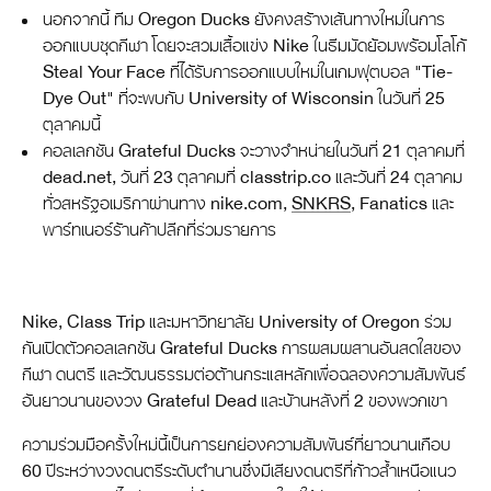
นอกจากนี้ ทีม Oregon Ducks ยังคงสร้างเส้นทางใหม่ในการ
ออกแบบชุดกีฬา โดยจะสวมเสื้อแข่ง Nike ในธีมมัดย้อมพร้อมโลโก้
Steal Your Face ที่ได้รับการออกแบบใหม่ในเกมฟุตบอล "Tie-
Dye Out" ที่จะพบกับ University of Wisconsin ในวันที่ 25
ตุลาคมนี้
คอลเลกชัน Grateful Ducks จะวางจำหน่ายในวันที่ 21 ตุลาคมที่
dead.net, วันที่ 23 ตุลาคมที่ classtrip.co และวันที่ 24 ตุลาคม
ทั่วสหรัฐอเมริกาผ่านทาง nike.com,
SNKRS
, Fanatics และ
พาร์ทเนอร์ร้านค้าปลีกที่ร่วมรายการ
Nike, Class Trip และมหาวิทยาลัย University of Oregon ร่วม
กันเปิดตัวคอลเลกชัน Grateful Ducks การผสมผสานอันสดใสของ
กีฬา ดนตรี และวัฒนธรรมต่อต้านกระแสหลักเพื่อฉลองความสัมพันธ์
อันยาวนานของวง Grateful Dead และบ้านหลังที่ 2 ของพวกเขา
ความร่วมมือครั้งใหม่นี้เป็นการยกย่องความสัมพันธ์ที่ยาวนานเกือบ
60 ปีระหว่างวงดนตรีระดับตำนานซึ่งมีเสียงดนตรีที่ก้าวล้ำเหนือแนว