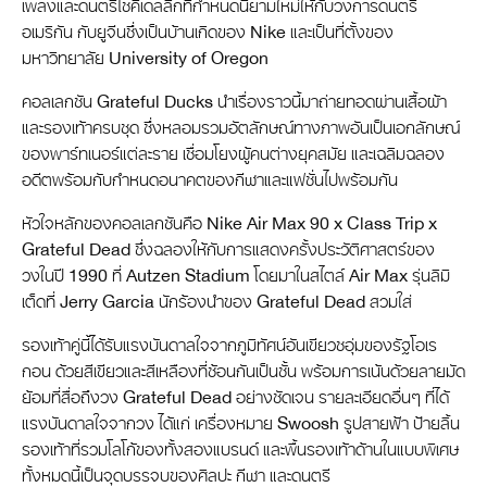
เพลงและดนตรีไซคีเดลลิกที่กำหนดนิยามใหม่ให้กับวงการดนตรี
อเมริกัน กับยูจีนซึ่งเป็นบ้านเกิดของ Nike และเป็นที่ตั้งของ
มหาวิทยาลัย University of Oregon
คอลเลกชัน Grateful Ducks นำเรื่องราวนี้มาถ่ายทอดผ่านเสื้อผ้า
และรองเท้าครบชุด ซึ่งหลอมรวมอัตลักษณ์ทางภาพอันเป็นเอกลักษณ์
ของพาร์ทเนอร์แต่ละราย เชื่อมโยงผู้คนต่างยุคสมัย และเฉลิมฉลอง
อดีตพร้อมกับกำหนดอนาคตของกีฬาและแฟชั่นไปพร้อมกัน
หัวใจหลักของคอลเลกชันคือ Nike Air Max 90 x Class Trip x
Grateful Dead ซึ่งฉลองให้กับการแสดงครั้งประวัติศาสตร์ของ
วงในปี 1990 ที่ Autzen Stadium โดยมาในสไตล์ Air Max รุ่นลิมิ
เต็ดที่ Jerry Garcia นักร้องนำของ Grateful Dead สวมใส่
รองเท้าคู่นี้ได้รับแรงบันดาลใจจากภูมิทัศน์อันเขียวชอุ่มของรัฐโอเร
กอน ด้วยสีเขียวและสีเหลืองที่ซ้อนกันเป็นชั้น พร้อมการเน้นด้วยลายมัด
ย้อมที่สื่อถึงวง Grateful Dead อย่างชัดเจน รายละเอียดอื่นๆ ที่ได้
แรงบันดาลใจจากวง ได้แก่ เครื่องหมาย Swoosh รูปสายฟ้า ป้ายลิ้น
รองเท้าที่รวมโลโก้ของทั้งสองแบรนด์ และพื้นรองเท้าด้านในแบบพิเศษ
ทั้งหมดนี้เป็นจุดบรรจบของศิลปะ กีฬา และดนตรี