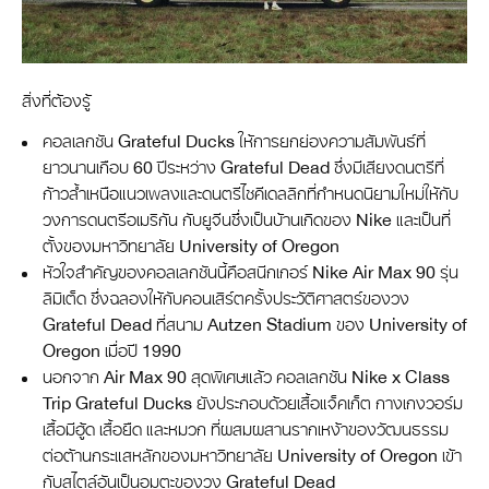
สิ่งที่ต้องรู้
คอลเลกชัน Grateful Ducks ให้การยกย่องความสัมพันธ์ที่
ยาวนานเกือบ 60 ปีระหว่าง Grateful Dead ซึ่งมีเสียงดนตรีที่
ก้าวล้ำเหนือแนวเพลงและดนตรีไซคีเดลลิกที่กำหนดนิยามใหม่ให้กับ
วงการดนตรีอเมริกัน กับยูจีนซึ่งเป็นบ้านเกิดของ Nike และเป็นที่
ตั้งของมหาวิทยาลัย University of Oregon
หัวใจสำคัญของคอลเลกชันนี้คือสนีกเกอร์ Nike Air Max 90 รุ่น
ลิมิเต็ด ซึ่งฉลองให้กับคอนเสิร์ตครั้งประวัติศาสตร์ของวง
Grateful Dead ที่สนาม Autzen Stadium ของ University of
Oregon เมื่อปี 1990
นอกจาก Air Max 90 สุดพิเศษแล้ว คอลเลกชัน Nike x Class
Trip Grateful Ducks ยังประกอบด้วยเสื้อแจ็คเก็ต กางเกงวอร์ม
เสื้อมีฮู้ด เสื้อยืด และหมวก ที่ผสมผสานรากเหง้าของวัฒนธรรม
ต่อต้านกระแสหลักของมหาวิทยาลัย University of Oregon เข้า
กับสไตล์อันเป็นอมตะของวง Grateful Dead