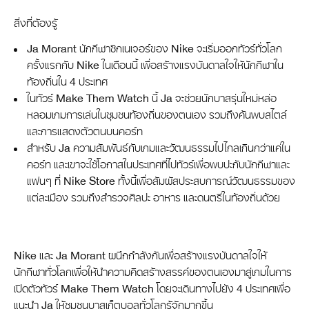
สิ่งที่ต้องรู้
Ja Morant นักกีฬาซิกเนเจอร์ของ Nike จะเริ่มออกทัวร์ทั่วโลก
ครั้งแรกกับ Nike ในเดือนนี้ เพื่อสร้างแรงบันดาลใจให้นักกีฬาใน
ท้องถิ่นใน 4 ประเทศ
ในทัวร์ Make Them Watch นี้ Ja จะช่วยนักบาสรุ่นใหม่หล่อ
หลอมเกมการเล่นในชุมชนท้องถิ่นของตนเอง รวมถึงค้นพบสไตล์
และการแสดงตัวตนบนคอร์ท
สำหรับ Ja ความสัมพันธ์กับเกมและวัฒนธรรมไปไกลเกินกว่าแค่ใน
คอร์ท และเขาจะใช้โอกาสในประเทศที่ไปทัวร์เพื่อพบปะกับนักกีฬาและ
แฟนๆ ที่ Nike Store ทั้งนี้เพื่อสัมผัสประสบการณ์วัฒนธรรมของ
แต่ละเมือง รวมถึงสำรวจศิลปะ อาหาร และดนตรีในท้องถิ่นด้วย
Nike และ Ja Morant ผนึกกำลังกันเพื่อสร้างแรงบันดาลใจให้
นักกีฬาทั่วโลกเพื่อให้นำความคิดสร้างสรรค์ของตนเองมาสู่เกมในการ
เปิดตัวทัวร์ Make Them Watch โดยจะเดินทางไปยัง 4 ประเทศเพื่อ
แนะนำ Ja ให้ชุมชนบาสเก็ตบอลทั่วโลกรู้จักมากขึ้น