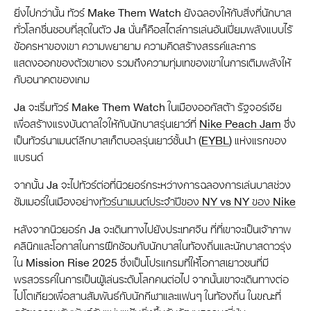
ยิ่งไปกว่านั้น ทัวร์ Make Them Watch ยังฉลองให้กับสิ่งที่นักบาส
ทั่วโลกชื่นชอบที่สุดในตัว Ja นั่นก็คือสไตล์การเล่นอันเปี่ยมพลังแบบไร้
ข้อครหาของเขา ความพยายาม ความคิดสร้างสรรค์และการ
แสดงออกของตัวเขาเอง รวมถึงความทุ่มเทของเขาในการเติมพลังให้
กับอนาคตของเกม
Ja จะเริ่มทัวร์ Make Them Watch ในเมืองออกัสต้า รัฐจอร์เจีย
เพื่อสร้างแรงบันดาลใจให้กับนักบาสรุ่นเยาว์ที่
Nike Peach Jam
ซึ่ง
เป็นทัวร์นาเมนต์ลีกบาสเก็ตบอลรุ่นเยาว์ชั้นนำ (
EYBL
) แห่งแรกของ
แบรนด์
จากนั้น Ja จะไปทัวร์ต่อที่นิวยอร์กระหว่างการฉลองการเล่นบาสช่วง
ซัมเมอร์ในเมืองอย่าง
ทัวร์นาเมนต์ประจำปีของ NY vs NY ของ Nike
หลังจากนิวยอร์ก Ja จะเดินทางไปยังประเทศจีน ที่ที่เขาจะเป็นเจ้าภาพ
คลินิกและโอกาสในการฝึกซ้อมกับนักบาสในท้องถิ่นและนักบาสดาวรุ่ง
ใน Mission Rise 2025 ซึ่งเป็นโปรแกรมที่ให้โอกาสเยาวชนที่มี
พรสวรรค์ในการเป็นผู้เล่นระดับโลกคนต่อไป จากนั้นเขาจะเดินทางต่อ
ไปโตเกียวเพื่อสานสัมพันธ์กับนักกีฬาและแฟนๆ ในท้องถิ่น ในขณะที่