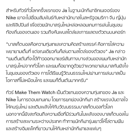
สำหรับทัวร์ทั่วโลกครั้งแรกของ Ja ในฐานะนักกีฬาซิกเนเจอร์ของ
Nike เขาจะไปเชื่อมสัมพันธ์กับเหล่านักบาสในสหรัฐอเมริกา จีน ญี่ปุ่น
และฟิลิปปินส์ เพื่อช่วยนักบาสรุ่นใหม่หล่อหลอมเกมการเล่นในชุมชน
ท้องถิ่นของตนเอง รวมถึงค้นพบสไตล์และการแสดงตัวตนบนคอร์ท
"บาสเก็ตบอลคือความทุ่มเทและความคิดสร้างสรรค์ คือการใส่ความ
พยายามเต็มที่ แต่ขณะเดียวกันก็เล่นตามสไตล์ของตัวเอง" Ja กล่าว
"ผมตื่นเต้นที่จะได้ก้าวออกมาแชร์เส้นทางบางส่วนของผมกับเหล่านัก
บาสรุ่นใหม่จากทั่วโลก และผมก็อยากดูด้วยว่าพวกเขาเล่นบาสกันยังไง
ในชุมชนของตัวเอง การได้เรียนรู้วัฒนธรรมใหม่ผ่านการเล่นบาสเป็น
โอกาสที่ไม่เหมือนใคร และผมก็ตื่นเต้นมากครับ"
ทัวร์ Make Them Watch เป็นตัวแทนของความทุ่มเทของ Ja และ
Nike ในการตอบแทนเกม โดยการยกย่องนักกีฬา สร้างแรงบันดาลใจ
ให้คนรุ่นใหม่ และเติมพลังให้กับวัฒนธรรมบาสเก็ตบอลทั่วโลก
นอกจากนี้ยังสะท้อนถึงความเชื่อที่มีร่วมกันในพลังของบาสเก็ตบอลใน
การสร้างสะพานระหว่างประเทศ ท้าทายนักกีฬารุ่นเยาว์ให้ไล่ตามฝัน
และสร้างอิมแพ็คที่ยาวนานให้กับเหล่านักกีฬาและแฟนๆ