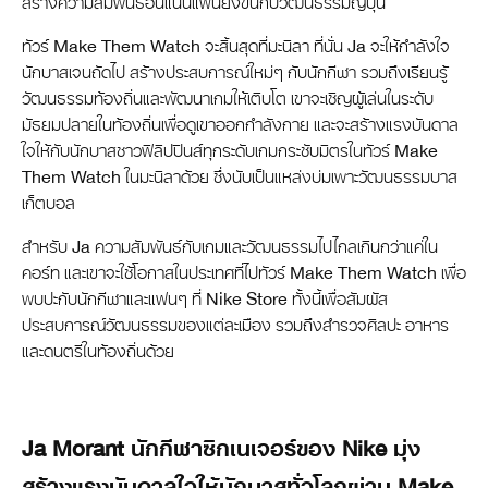
สร้างความสัมพันธ์อันแน่นแฟ้นยิ่งขึ้นกับวัฒนธรรมญี่ปุ่น
ทัวร์ Make Them Watch จะสิ้นสุดที่มะนิลา ที่นั่น Ja จะให้กำลังใจ
นักบาสเจนถัดไป สร้างประสบการณ์ใหม่ๆ กับนักกีฬา รวมถึงเรียนรู้
วัฒนธรรมท้องถิ่นและพัฒนาเกมให้เติบโต เขาจะเชิญผู้เล่นในระดับ
มัธยมปลายในท้องถิ่นเพื่อดูเขาออกกำลังกาย และจะสร้างแรงบันดาล
ใจให้กับนักบาสชาวฟิลิปปินส์ทุกระดับเกมกระชับมิตรในทัวร์ Make
Them Watch ในมะนิลาด้วย ซึ่งนับเป็นแหล่งบ่มเพาะวัฒนธรรมบาส
เก็ตบอล
สำหรับ Ja ความสัมพันธ์กับเกมและวัฒนธรรมไปไกลเกินกว่าแค่ใน
คอร์ท และเขาจะใช้โอกาสในประเทศที่ไปทัวร์ Make Them Watch เพื่อ
พบปะกับนักกีฬาและแฟนๆ ที่ Nike Store ทั้งนี้เพื่อสัมผัส
ประสบการณ์วัฒนธรรมของแต่ละเมือง รวมถึงสำรวจศิลปะ อาหาร
และดนตรีในท้องถิ่นด้วย
Ja Morant นักกีฬาซิกเนเจอร์ของ Nike มุ่ง
สร้างแรงบันดาลใจให้นักบาสทั่วโลกผ่าน Make