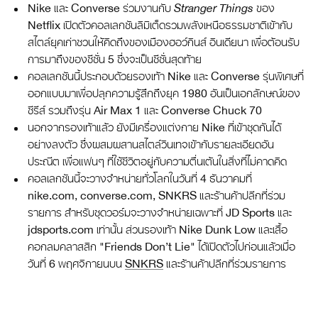
Nike และ Converse ร่วมงานกับ
Stranger Things
ของ
Netflix เปิดตัวคอลเลกชันลิมิเต็ดรวมพลังเหนือธรรมชาติเข้ากับ
สไตล์ยุคเก่าชวนให้คิดถึงของเมืองฮอว์กินส์ อินเดียนา เพื่อต้อนรับ
การมาถึงของซีซั่น 5 ซึ่งจะเป็นซีซั่นสุดท้าย
คอลเลกชันนี้ประกอบด้วยรองเท้า Nike และ Converse รุ่นพิเศษที่
ออกแบบมาเพื่อปลุกความรู้สึกถึงยุค 1980 อันเป็นเอกลักษณ์ของ
ซีรีส์ รวมถึงรุ่น Air Max 1 และ Converse Chuck 70
นอกจากรองเท้าแล้ว ยังมีเครื่องแต่งกาย Nike ที่เข้าชุดกันได้
อย่างลงตัว ซึ่งผสมผสานสไตล์วินเทจเข้ากับรายละเอียดอัน
ประณีต เพื่อแฟนๆ ที่ใช้ชีวิตอยู่กับความตื่นเต้นในสิ่งที่ไม่คาดคิด
คอลเลกชันนี้จะวางจำหน่ายทั่วโลกในวันที่ 4 ธันวาคมที่
nike.com, converse.com, SNKRS และร้านค้าปลีกที่ร่วม
รายการ สำหรับชุดวอร์มจะวางจำหน่ายเฉพาะที่ JD Sports และ
jdsports.com เท่านั้น ส่วนรองเท้า Nike Dunk Low และเสื้อ
คอกลมคลาสสิก "Friends Don’t Lie" ได้เปิดตัวไปก่อนแล้วเมื่อ
วันที่ 6 พฤศจิกายนบน
SNKRS
และร้านค้าปลีกที่ร่วมรายการ