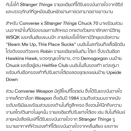
กับโลโก้
Stranger Things
รายละเอียดที่ได้รับแรงบันดาลใจจากซีรีส์
และบรรจุภัณฑ์ที่ดูเหมือนยืนหยัดผ่านกาลเวลามาอย่างยาวนาน
สำหรับ Converse x
Stranger Things
Chuck 70 มาพร้อมส่วน
บนจากผ้าใบที่มีร่องรอยการสึกหรอ ตกแต่งด้วยกราฟิกสถานีวิทยุ
WSQK และคลื่นเสียงแบบปัก ลายพิมพ์โลโก้สถานีวิทยุและข้อความ
"Beam Me Up, This Place Sucks" บนซับในสะท้อนถึงเสื้อยืดอัน
โด่งดังของตัวละคร Robin รายละเอียดเพิ่มเติม ได้แก่ จี้ประดับเชือก
Hawkins Hawk, พวงกุญแจไก่ยาง, ดาว Demogorgon บนป้าย
Chuck และชื่อผู้เล่น Hellfire Club บนซับในลิ้นรองเท้า แต่ละคู่มา
พร้อมกับเชือกรองเท้าที่ปรับแต่งได้เองสองชุดและแผ่นป้าย Upside
Down
ส่วน Converse Weapon มีคู่สีใหม่ที่โดดเด่น ซึ่งได้รับแรงบันดาลใจ
จากแค็ตตาล็อก Weapon ดั้งเดิมปี 1984 รวมถึงส่วนบนจากหนัง
ระดับพรีเมียมพร้อมส่วนรองด้านในที่ดูสึกหรอ ซึ่งชวนให้นึกถึงความ
งามสไตล์วินเทจในยุคนั้น รายละเอียดที่ปรับแต่งได้เอง เช่น ซับในที่พิมพ์
ลายหนังสือพิมพ์ที่ได้รับแรงบันดาลใจจาก
Stranger Things
รู
ระบายอากาศที่หัวรองเท้าที่ได้แรงบันดาลใจจากคลื่นเสียง และภาพ