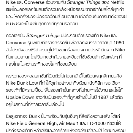
Nike และ Converse ร่วมงานกับ
Stranger Things
ของ Netflix
เผยโฉมคอลเลกชันลิมิเต็ดรวมพลังเหนือธรรมชาติเข้ากับสไตล์ยุคเก่า
ชวนให้คิดถึงของเมืองฮอว์กินส์ อินเดียนา เพื่อต้อนรับการมาถึงของซี
ซั่น 5 ซึ่งจะเป็นซีซั่นสุดท้ายที่ทุกคนรอคอย
คอลเลกชัน
Stranger Things
นี้ประกอบด้วยรองเท้า Nike และ
Converse รุ่นพิเศษที่สร้างสรรค์ขึ้นเพื่อสื่อถึงบรรยากาศยุค 1980
อันโด่งดังของซีรีส์ ควบคู่ไปกับชุดเครื่องแต่งกายประจำวันจาก Nike
ที่ผสมผสานสไตล์วินเทจเข้ากับรายละเอียดที่ซับซ้อนสำหรับแฟนๆ ที่
หลงใหลในความระทึกของโลกที่ซ่อนเงื่อน
พระเอกของคอลเลกชันที่เปิดตัวไปก่อนหน้านี้ในเดือนพฤศจิกายนคือ
Nike Dunk Low ที่ทำให้ดูเก่าอย่างน่าทึ่งด้วยหนังที่สึกหรอ เชือก
รองเท้าที่มีคราบเปื้อน พื้นรองเท้าชั้นกลางที่ผ่านการใช้งาน และโลโก้
Upside Down ราวกับเป็นรองเท้าที่ถูกสร้างขึ้นในปี 1987 แล้วติด
อยู่ในสถานที่ที่กาลเวลาลืมเลือนไป
ซิลลูเอททรง Dunk นี้มาพร้อมกับรุ่นอื่นๆ ที่สื่อถึงความหลัง ได้แก่
Nike Field General High, Air Max 1 และ LD-1000 ที่ชวนให้
นึกถึงรองเท้าที่เหล่าฮีโร่และวายร้ายแห่งฮอว์กินส์สวมใส่ โดยมาพร้อม