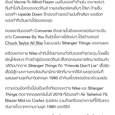
พิมพ์ Vecna กับ Mind Flayer บนพื้นรองเท้าด้านใน จะพาแฟนๆ
ดื่มด่ำไปกับโลกของฮอว์กินส์ รายละเอียดพิเศษอื่นๆ ได้แก่ ป้ายลิ้น
รองเท้า Upside Down จี้กล่องข้าวและป้ายบันทึกเสียง และเชือก
รองเท้าที่ปรับแต่งได้เองสองชุด
คอลเลกชันรองเท้า Converse ยังขยายไปยังแพลตฟอร์มการปรับ
แต่ง Converse By You ซึ่งเปิดโอกาสให้แฟนๆ ได้สร้างสรรค์
Chuck Taylor All Star
ในแบบฉบับ
Stranger Things
ของตนเอง
เครื่องแต่งกาย Nike เข้ากันได้อย่างลงตัวกับรองเท้าแต่ละรุ่น โดยเชื้อ
เชิญให้แฟนๆ ก้าวเข้าสู่เมืองฮอว์กินส์ เสื้อคอกลมคลาสสิกมาพร้อมกับ
วลีติดปากจาก
Stranger Things
คือ "Friends Don’t Lie" เสื้อยืด
เสื้อมีฮู้ด และกางเกงซ้อมกีฬามีกราฟิกที่มาจากซีรีส์ และชุดวอร์มที่
ผสมผสานลุคกีฬาวินเทจยุค 1980 เข้ากับสไตล์สปอร์ตแวร์ร่วมสมัย
ความร่วมมือครั้งนี้นับเป็นครั้งที่สองระหว่าง Nike และ
Stranger
Things
ต่อจากคอลเลกชันในปี 2019 ที่มีรองเท้า Air Tailwind 79,
Blazer Mid และ Cortez รุ่นพิเศษ รวมถึงเครื่องแต่งกายที่ได้รับแรง
บันดาลใจจากความงามยุค 1980 ของซีรีส์