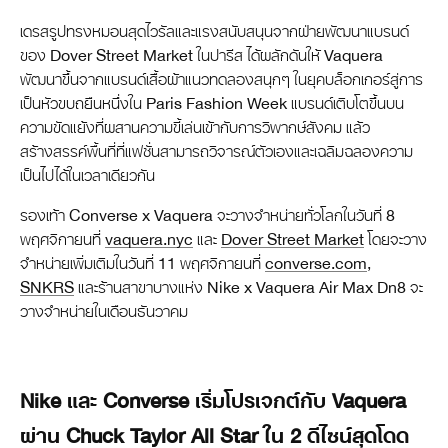
เดรสรูปทรงหมอนสุดไวรัลและแรงสนับสนุนจากฝ่ายพัฒนาแบรนด์
ของ Dover Street Market ในปารีส ได้ผลักดันให้ Vaquera
พัฒนาขึ้นจากแบรนด์เสื้อผ้าแนวทดลองสนุกๆ ในยุคบล็อกเกอร์สู่การ
เป็นหัวขบถยืนหนึ่งใน Paris Fashion Week แบรนด์เติบโตขึ้นบน
ความขัดแย้งที่ผสานความขี้เล่นเข้ากับการวิพากษ์สังคม แล้ว
สร้างสรรค์พื้นที่ที่แฟชั่นสามารถวิจารณ์ตัวเองและเฉลิมฉลองความ
เป็นไปได้ในเวลาเดียวกัน
รองเท้า Converse x Vaquera จะวางจำหน่ายทั่วโลกในวันที่ 8
พฤศจิกายนที่
vaquera.nyc
และ
Dover Street Market
โดยจะวาง
จำหน่ายเพิ่มเติมในวันที่ 11 พฤศจิกายนที่
converse.com
,
SNKRS
และร้านสาขาบางแห่ง Nike x Vaquera Air Max Dn8 จะ
วางจำหน่ายในเดือนธันวาคม
Nike และ Converse เริ่มโปรเจกต์กับ Vaquera
ผ่าน Chuck Taylor All Star ใน 2 ดีไซน์สุดโดด