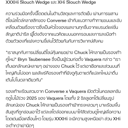
XXXHi Slouch Wedge และ XHi Slouch Wedge
ความร่วมมือครั้งนี้โดดเด่นในด้านวัสดุและการตัดเย็บ ผ่านการผสาน
ดีไซน์สไตล์คลาสสิกของ Converse เข้ากับแนวทางท้าทายขนบและขับ
เคลื่อนด้วยเรื่องราวซึ่งเป็นหัวใจของผลงานทุกชิ้นจากแบรนด์แฟชั่น
สัญชาติปารีส ผู้โด่งดังจากแนวคิดแบบนอกกรอบและการลงมือทำ
ด้วยตัวเองที่แฝงความขี้เล่นไว้ด้วยกันกับการวิพากษ์สังคม
"เราสนุกกับการเปลี่ยนดีไซน์คุ้นเคยอย่าง Chuck ให้กลายเป็นรองเท้า
คู่ใหม่" Bryn Taubensee ซึ่งเป็นผู้ร่วมก่อตั้ง Vaquera กล่าว "เรา
เก็บเอกลักษณ์หลายๆ อย่างของ Chuck ไว้ แต่เอาเชือกและส่วนบนที่
ใหญ่เกินไปออก ผลลัพธ์คือรองเท้าที่ยังดูคุ้นตาแต่ก็แปลกใหม่น่าตื่น
เต้นไปในเวลาเดียวกัน"
รองเท้าพร้อมสวมจาก Converse x Vaquera เปิดตัวในคอลเลกชัน
ฤดูใบไม้ร่วง 2025 ของ Vaquera โดยทั้ง 2 ซิลลูเอทได้เปลี่ยนรูป
ลักษณ์ของ Chuck ให้กลายเป็นรองเท้าผ้าทรงหลวมๆ มาพร้อมพื้น
ส้นสูงที่ถูกซ่อนเอาไว้ แต่ละสไตล์ออกแบบมาให้สัดส่วนดูใหญ่เพื่อความ
โดดเด่นเมื่อเคลื่อนไหว โดยรุ่น XXXHi จะมีความสูงเหนือเข่า ส่วน XHi
จะต่ำกว่าเข่านิดๆ