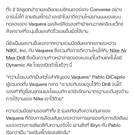
ทั้ง 2 ซิลลูเอทนำรายละเอียดแบบซิกเนเจอร์ของ Converse อย่าง
อาร์มโลโก้ ลายพินสไตรป์ และผ้าใบมาตีความใหม่ผ่านมุมมองแบบ
ทดลองของ Vaquera ผลลัพธ์คือรองเท้าผ้าแคนวาสเคลือบแว็กซ์
สังเคราะห์ที่จะนุ่มขึ้นและเกิดริ้วรอยขึ้นเมื่อใช้งาน
นี่ยังเป็นผลงานชิ้นแรกจากความร่วมมืออันหลากหลายระหว่าง
NIKE, Inc. กับ Vaquera ซึ่งรวมถึงการตีความใหม่ให้กับ
Nike Air
Max Dn8
ซึ่งเป็นความก้าวหน้าล่าสุดของแบรนด์ในด้านเทคโนโลยี
Dynamic Air โดยจะเปิดตัวในเร็วๆ นี้
"ความโรแมนติกเป็นหัวใจสำคัญของ Vaquera" Patric DiCaprio
ผู้ร่วมก่อตั้ง Vaquera กล่าว "เราประทับรอยจูบไว้ทั่ว Dn8 จนได้
รองเท้าที่ดูขี้เล่นซุกซนและโรแมนติก แต่ยังรักษามาตรฐานระดับสูงด้าน
การใช้งานของ Nike เอาไว้ด้วย"
ความร่วมมือผ่านรองเท้าทั้ง 2 รุ่นสะท้อนถึงความทุ่มเทของ
Vaquera ที่ต้องการเลือนเส้นแบ่งระหว่างการยกย่องกับการล้อเลียน
และระหว่างการเสียดสีกับความจริงใจ ผ่านสิ่งที่ Bryn กับ Patric
เรียกว่าเป็น "แฟชั่นสไตล์แฟนฟิกชั่น"