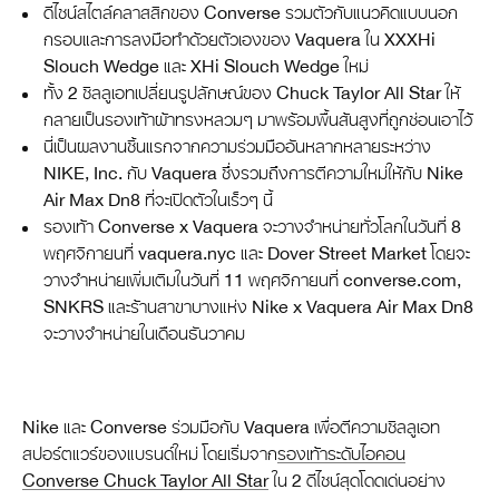
ดีไซน์สไตล์คลาสสิกของ Converse รวมตัวกับแนวคิดแบบนอก
กรอบและการลงมือทำด้วยตัวเองของ Vaquera ใน XXXHi
Slouch Wedge และ XHi Slouch Wedge ใหม่
ทั้ง 2 ซิลลูเอทเปลี่ยนรูปลักษณ์ของ Chuck Taylor All Star ให้
กลายเป็นรองเท้าผ้าทรงหลวมๆ มาพร้อมพื้นส้นสูงที่ถูกซ่อนเอาไว้
นี่เป็นผลงานชิ้นแรกจากความร่วมมืออันหลากหลายระหว่าง
NIKE, Inc. กับ Vaquera ซึ่งรวมถึงการตีความใหม่ให้กับ Nike
Air Max Dn8 ที่จะเปิดตัวในเร็วๆ นี้
รองเท้า Converse x Vaquera จะวางจำหน่ายทั่วโลกในวันที่ 8
พฤศจิกายนที่ vaquera.nyc และ Dover Street Market โดยจะ
วางจำหน่ายเพิ่มเติมในวันที่ 11 พฤศจิกายนที่ converse.com,
SNKRS และร้านสาขาบางแห่ง Nike x Vaquera Air Max Dn8
จะวางจำหน่ายในเดือนธันวาคม
Nike และ Converse ร่วมมือกับ Vaquera เพื่อตีความซิลลูเอท
สปอร์ตแวร์ของแบรนด์ใหม่ โดยเริ่มจาก
รองเท้าระดับไอคอน
Converse Chuck Taylor All Star
ใน 2 ดีไซน์สุดโดดเด่นอย่าง