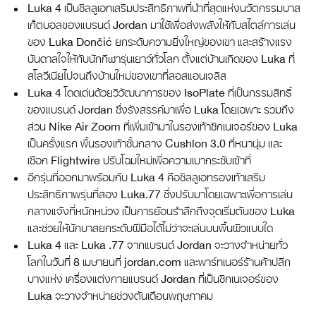
Luka 4 เป็นซิลลูเอทเสริมประสิทธิภาพที่นำที่สุดแห่งนวัตกรรมบาส
เก็ตบอลของแบรนด์ Jordan มาใช้เพื่อส่งพลังให้กับสไตล์การเล่น
ของ Luka Dončić ยกระดับความยิ่งใหญ่ของเขา และสร้างแรง
บันดาลใจให้กับนักกีฬารุ่นเยาว์ทั่วโลก ตั้งแต่บ้านเกิดของ Luka ที่
สโลวีเนียไปจนถึงบ้านใหม่ของเขาที่ลอสแอนเจลิส
Luka 4 โดดเด่นด้วยวิวัฒนาการของ IsoPlate ที่เป็นกรรมสิทธิ์
ของแบรนด์ Jordan ซึ่งรังสรรค์มาเพื่อ Luka โดยเฉพาะ รวมถึง
ส่วน Nike Air Zoom ที่เพิ่มเข้ามาในรองเท้าซิกเนเจอร์ของ Luka
เป็นครั้งแรก พื้นรองเท้าชั้นกลาง Cushlon 3.0 ที่หนานุ่ม และ
เชือก Flightwire ปรับโฉมใหม่เพื่อความเบากระชับเข้าที่
อีกรุ่นที่ออกมาพร้อมกับ Luka 4 คือซิลลูเอทรองเท้าเสริม
ประสิทธิภาพรุ่นที่สอง Luka.77 ซึ่งปรับมาโดยเฉพาะเพื่อการเล่น
กลางแจ้งที่หนักหน่วง เป็นการย้อนรำลึกถึงจุดเริ่มต้นของ Luka
และช่วยให้นักบาสยกระดับฝีมือได้ไม่ว่าจะเล่นบนพื้นผิวแบบใด
Luka 4 และ Luka .77 จากแบรนด์ Jordan จะวางจำหน่ายทั่ว
โลกในวันที่ 8 เมษายนที่ jordan.com และพาร์ทเนอร์ร้านค้าปลีก
บางแห่ง เครื่องแต่งกายแบรนด์ Jordan ที่เป็นซิกเนเจอร์ของ
Luka จะวางจำหน่ายช่วงต้นเดือนพฤษภาคม