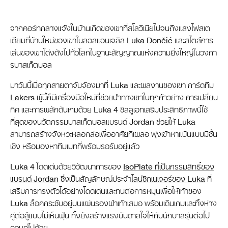
จากคอร์ทกลางแจ้งในบ้านเกิดของเขาที่สโลวีเนียไปจนถึงแสงไฟสเต
เดียมที่บ้านใหม่ของเขาในลอสแอนเจลิส Luka Dončić และสไตล์การ
เล่นของเขาโด่งดังไปทั่วโลกในฐานะสัญญาณแห่งความยิ่งใหญ่ในวงกา
รบาสเก็ตบอล
มาวันนี้เมื่อทุกสายตาจับจ้องมาที่ Luka และผลงานของเขา การ์ดทีม
Lakers ผู้นี้ก็มีเครื่องมือใหม่ที่ช่วยนำทางเขาในทุกก้าวย่าง การเปลี่ยน
ทิศ และการผลักดันเกมด้วย Luka 4 ซิลลูเอทเสริมประสิทธิภาพนี้ใช้
ที่สุดของนวัตกรรมบาสเก็ตบอลแบรนด์ Jordan ช่วยให้ Luka
สามารถสร้างจังหวะหลอกล่อเพื่ออาศัยทีเผลอ พุ่งเข้าหาแป้นแบบมีชั้น
เชิง หรือมองหาทีมเมทที่พร้อมรอรับอยู่แล้ว
Luka 4 โดดเด่นด้วยวิวัฒนาการของ
IsoPlate ที่เป็นกรรมสิทธิ์ของ
แบรนด์ Jordan
ซึ่งเป็นสัญลักษณ์ประจำ
ไลน์ซิกเนเจอร์ของ Luka
ที่
เสริมการทรงตัวได้อย่างโดดเด่นและทนต่อการหมุนเพื่อให้เท้าของ
Luka ล็อคกระชับอยู่บนแผ่นรองฝ่าเท้าเสมอ พร้อมเดินเกมและทิ้งห่าง
คู่ต่อสู้แบบไม่เห็นฝุ่น ทั้งยังสร้างแรงบันดาลใจให้กับนักบาสรุ่นต่อไป
ควบคู่ไปด้วย