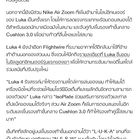
นอกจากนี้ยังมีส่วน Nike Air Zoom ที่เพิ่มเข้ามาในไลน์ซิกเนเจอร์
ของ Luka เป็นครั้งแรก โดยให้การลดแรงกระแทกพร้อมตอบสนองได้
ดีสำหรับยอดนักบาสมือฉมังในสนาม และจับคู่กับพื้นรองเท้าชั้นกลาง
Cushlon 3.0 เพื่อย่างก้าวที่ลื่นไหลและใส่สบาย
Luka 4 ยังนำเชือก Flightwire ที่ระบายอากาศได้ดีกลับมาใช้ที่ข้าง
เท้าด้านนอกของส่วนบน ซึ่งชวนให้นึกถึง
รายละเอียดที่ Luka ชื่นชอบ
ในซิลลูเอทซิกเนเจอร์รุ่นแรกของเขา
เพื่อให้ความกระชับเบาพอดีในสไตล์
ร่วมสมัยที่ปรับปรุงใหม่
"Luka 4 รังสรรค์มาให้ตรงตามสไตล์การเล่นของผม ทำให้ผมได้
เครื่องมือใหม่ที่จะช่วยให้ผมโชว์ฝีมือเต็มที่และผลักดันขีดความสามารถ
ของตัวเอง" Luka กล่าว "IsoPlate ช่วยเสริมการทรงตัวและท่าส
เต็ปแบ็คของผมได้จริงๆ ส่วน Air Zoom ก็เพิ่มการตอบสนองในอีก
ระดับและพื้นรองเท้าชั้นกลาง Cushlon 3.0 ก็ทำให้รองเท้าคู่นี้ใส่สบาย
มาก"
เข็มทิศที่สลักอยู่บนพื้นรองเท้าชั้นนอกอ่านได้ว่า "L-U-K-A" แทนที่จะ
เป็นตัวอักษรบอกทิศทาง "N-E-S-W" แบบดั้งเดิม โดยนำไอเดียมา