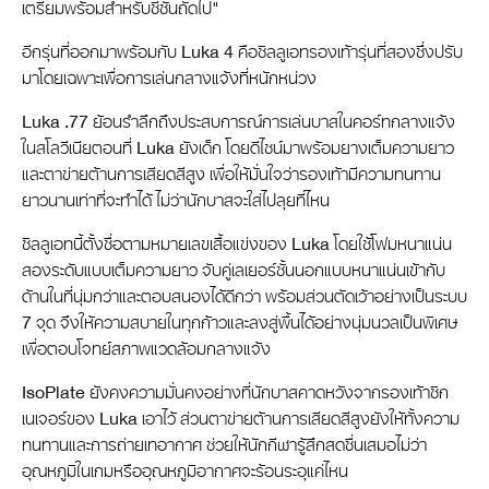
เตรียมพร้อมสำหรับซีซั่นถัดไป"
อีกรุ่นที่ออกมาพร้อมกับ Luka 4 คือซิลลูเอทรองเท้ารุ่นที่สองซึ่งปรับ
มาโดยเฉพาะเพื่อการเล่นกลางแจ้งที่หนักหน่วง
Luka .77 ย้อนรำลึกถึงประสบการณ์การเล่นบาสในคอร์ทกลางแจ้ง
ในสโลวีเนียตอนที่ Luka ยังเด็ก โดยดีไซน์มาพร้อมยางเต็มความยาว
และตาข่ายต้านการเสียดสีสูง เพื่อให้มั่นใจว่ารองเท้ามีความทนทาน
ยาวนานเท่าที่จะทำได้ ไม่ว่านักบาสจะใส่ไปลุยที่ไหน
ซิลลูเอทนี้ตั้งชื่อตามหมายเลขเสื้อแข่งของ Luka โดยใช้โฟมหนาแน่น
สองระดับแบบเต็มความยาว จับคู่เลเยอร์ชั้นนอกแบบหนาแน่นเข้ากับ
ด้านในที่นุ่มกว่าและตอบสนองได้ดีกว่า พร้อมส่วนตัดเว้าอย่างเป็นระบบ
7 จุด จึงให้ความสบายในทุกก้าวและลงสู่พื้นได้อย่างนุ่มนวลเป็นพิเศษ
เพื่อตอบโจทย์สภาพแวดล้อมกลางแจ้ง
IsoPlate ยังคงความมั่นคงอย่างที่นักบาสคาดหวังจากรองเท้าซิก
เนเจอร์ของ Luka เอาไว้ ส่วนตาข่ายต้านการเสียดสีสูงยังให้ทั้งความ
ทนทานและการถ่ายเทอากาศ ช่วยให้นักกีฬารู้สึกสดชื่นเสมอไม่ว่า
อุณหภูมิในเกมหรืออุณหภูมิอากาศจะร้อนระอุแค่ไหน