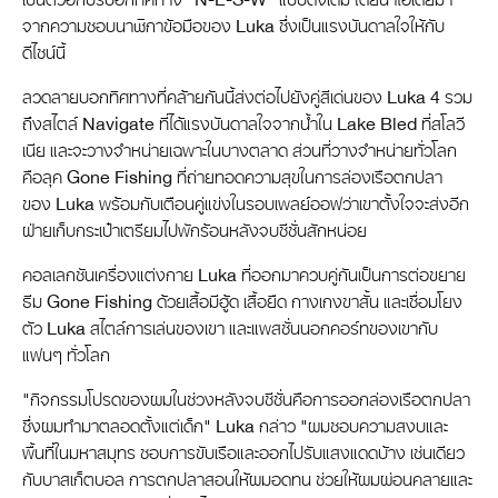
จากความชอบนาฬิกาข้อมือของ Luka ซึ่งเป็นแรงบันดาลใจให้กับ
ดีไซน์นี้
ลวดลายบอกทิศทางที่คล้ายกันนี้ส่งต่อไปยังคู่สีเด่นของ Luka 4 รวม
ถึงสไตล์ Navigate ที่ได้แรงบันดาลใจจากน้ำใน Lake Bled ที่สโลวี
เนีย และจะวางจำหน่ายเฉพาะในบางตลาด ส่วนที่วางจำหน่ายทั่วโลก
คือลุค Gone Fishing ที่ถ่ายทอดความสุขในการล่องเรือตกปลา
ของ Luka พร้อมกับเตือนคู่แข่งในรอบเพลย์ออฟว่าเขาตั้งใจจะส่งอีก
ฝ่ายเก็บกระเป๋าเตรียมไปพักร้อนหลังจบซีซั่นสักหน่อย
คอลเลกชันเครื่องแต่งกาย Luka ที่ออกมาควบคู่กันเป็นการต่อขยาย
ธีม Gone Fishing ด้วยเสื้อมีฮู้ด เสื้อยืด กางเกงขาสั้น และเชื่อมโยง
ตัว Luka สไตล์การเล่นของเขา และแพสชั่นนอกคอร์ทของเขากับ
แฟนๆ ทั่วโลก
"กิจกรรมโปรดของผมในช่วงหลังจบซีซั่นคือการออกล่องเรือตกปลา
ซึ่งผมทำมาตลอดตั้งแต่เด็ก" Luka กล่าว "ผมชอบความสงบและ
พื้นที่ในมหาสมุทร ชอบการขับเรือและออกไปรับแสงแดดบ้าง เช่นเดียว
กับบาสเก็ตบอล การตกปลาสอนให้ผมอดทน ช่วยให้ผมผ่อนคลายและ