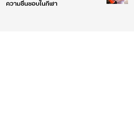
ความชื่นชอบในกีฬา
นิตยสาร
ภารกิจ