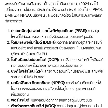
จะสรรค์สร้างทางเลือกเหล่านั้น ล่าสุดในปีงบประมาณ 2024 เราได้
เปลี่ยนจากการใช้สารเคมีหลักที่เราให้ความสำคัญ 6 ชนิด ได้แก่ PFAS,
DMF, ZP, NPEO, นีโอพรีน และฟอร์มาลดีไฮด์ ไปใช้สารเคมีทางเลือก
ที่สะอาดกว่า
สารเคมีกลุ่มเพอร์- และโพลีฟลูออริเนต (PFAS):
สารกลุ่ม
ใหญ่ที่ใช้กันอย่างแพร่หลายซึ่งมีส่วนประกอบของฟลูออรีน
ไดเมทิลฟอร์มาไมด์ (DMFa):
ตัวทำละลายทางอุตสาหกรรมที่
ใช้กันอย่างแพร่หลายในการผลิตหนังสังเคราะห์, หนังเคลือบโพลี
ยูริเทน (PU) และหนัง PU
ไดคิวมิลเปอร์ออกไซด์ (DCP):
สารเชื่อมขวางสำหรับโพลีเมอร์
ที่อาจเป็นปัญหาในบางสภาพแวดล้อมเมื่อสลายตัว
ซิงค์ไพริไธโอน (ZP):
สารต้านจุลชีพที่ใช้กันอย่างแพร่หลายเพื่อ
ระงับกลิ่นไม่พึงประสงค์
นอนิลฟีนอล อีทอกซีเลต (NPEO):
สารซักฟอกที่เคยมีการใช้
ในอุตสาหกรรมของเรา และยังคงใช้อยู่ในบางอุตสาหกรรมที่
เกี่ยวข้องกัน
ฟอร์มาไมด์:
ผลพลอยได้จากการผลิตวัสดุโฟมบางชนิด
ตัวทำละลายอินทรีย์ (VOC):
สารเคมีกลุ่มใหญ่ที่สามารถนำไป