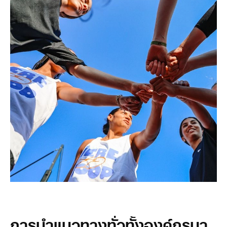
การนำแนวทางทั่วทั้งองค์กรมา