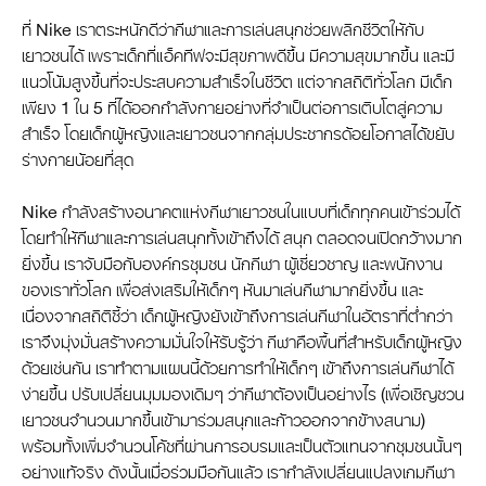
ที่ Nike เราตระหนักดีว่ากีฬาและการเล่นสนุกช่วยพลิกชีวิตให้กับ
เยาวชนได้ เพราะเด็กที่แอ็คทีฟจะมีสุขภาพดีขึ้น มีความสุขมากขึ้น และมี
แนวโน้มสูงขึ้นที่จะประสบความสำเร็จในชีวิต แต่จากสถิติทั่วโลก มีเด็ก
เพียง 1 ใน 5 ที่ได้ออกกำลังกายอย่างที่จำเป็นต่อการเติบโตสู่ความ
สำเร็จ โดยเด็กผู้หญิงและเยาวชนจากกลุ่มประชากรด้อยโอกาสได้ขยับ
ร่างกายน้อยที่สุด
Nike กำลังสร้างอนาคตแห่งกีฬาเยาวชนในแบบที่เด็กทุกคนเข้าร่วมได้
โดยทำให้กีฬาและการเล่นสนุกทั้งเข้าถึงได้ สนุก ตลอดจนเปิดกว้างมาก
ยิ่งขึ้น เราจับมือกับองค์กรชุมชน นักกีฬา ผู้เชี่ยวชาญ และพนักงาน
ของเราทั่วโลก เพื่อส่งเสริมให้เด็กๆ หันมาเล่นกีฬามากยิ่งขึ้น และ
เนื่องจากสถิติชี้ว่า เด็กผู้หญิงยังเข้าถึงการเล่นกีฬาในอัตราที่ต่ำกว่า
เราจึงมุ่งมั่นสร้างความมั่นใจให้รับรู้ว่า กีฬาคือพื้นที่สำหรับเด็กผู้หญิง
ด้วยเช่นกัน เราทำตามแผนนี้ด้วยการทำให้เด็กๆ เข้าถึงการเล่นกีฬาได้
ง่ายขึ้น ปรับเปลี่ยนมุมมองเดิมๆ ว่ากีฬาต้องเป็นอย่างไร (เพื่อเชิญชวน
เยาวชนจำนวนมากขึ้นเข้ามาร่วมสนุกและก้าวออกจากข้างสนาม)
พร้อมทั้งเพิ่มจำนวนโค้ชที่ผ่านการอบรมและเป็นตัวแทนจากชุมชนนั้นๆ
อย่างแท้จริง ดังนั้นเมื่อร่วมมือกันแล้ว เรากำลังเปลี่ยนแปลงเกมกีฬา