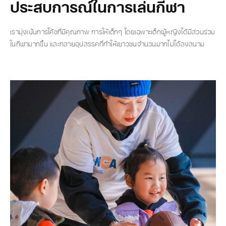
ประสบการณ์ในการเล่นกีฬา
เรามุ่งเน้นการโค้ชที่มีคุณภาพ การให้เด็กๆ โดยเฉพาะเด็กผู้หญิงได้มีส่วนร่วม
ในกีฬามากขึ้น และทลายอุปสรรคที่ทำให้เยาวชนจำนวนมากไม่ได้ลงสนาม