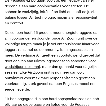
De Pegasus 42 borduurt voort op een legacy van vier
decennia aan hardloopinnovaties voor atleten. De
schoen is veelzijdig, intuïtief en licht en heeft de juiste
balans tussen Air technologie, maximale responsiviteit
en comfort.
De schoen heeft 15 procent meer energieteruggave dan
zijn voorganger
en door de ronde Air Zoom unit over de
volledige lengte maak je je vol enthousiasme klaar voor
joggen, runs met de community, trainingssessies en
meer. De verfijnde Air geeft een voortstuwend gevoel dat
doet denken aan
Nike's legendarische schoenen voor
wedstrijden op straat
, maar dan gemaakt voor dagelijkse
sessies. Elke Air Zoom unit is nu meer dan ooit
ontwikkeld voor maximale responsiviteit en geeft een
veerkrachtig, sterk gevoel dat een Pegasus model nooit
eerder leverde.
"Ik ben opgegroeid in een hardloopspeciaalzaak en heb
elk jaar de diepe passie en liefde voor de Pegasus