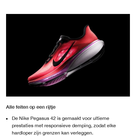
Alle feiten op een rijtje
De Nike Pegasus 42 is gemaakt voor ultieme
prestaties met responsieve demping, zodat elke
hardloper zijn grenzen kan verleggen.