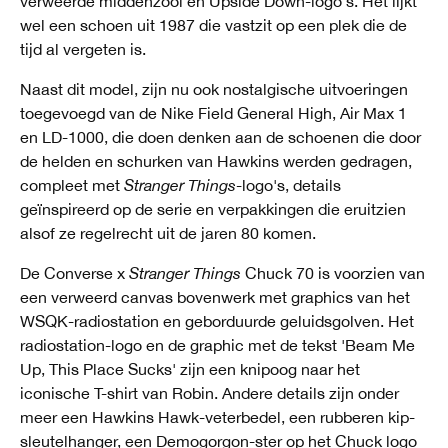
verweerde middenzool en Upside Down-logo's. Het lijkt
wel een schoen uit 1987 die vastzit op een plek die de
tijd al vergeten is.
Naast dit model, zijn nu ook nostalgische uitvoeringen
toegevoegd van de Nike Field General High, Air Max 1
en LD-1000, die doen denken aan de schoenen die door
de helden en schurken van Hawkins werden gedragen,
compleet met
Stranger Things
-logo's, details
geïnspireerd op de serie en verpakkingen die eruitzien
alsof ze regelrecht uit de jaren 80 komen.
De Converse x
Stranger Things
Chuck 70 is voorzien van
een verweerd canvas bovenwerk met graphics van het
WSQK-radiostation en geborduurde geluidsgolven. Het
radiostation-logo en de graphic met de tekst 'Beam Me
Up, This Place Sucks' zijn een knipoog naar het
iconische T-shirt van Robin. Andere details zijn onder
meer een Hawkins Hawk-veterbedel, een rubberen kip-
sleutelhanger, een Demogorgon-ster op het Chuck logo