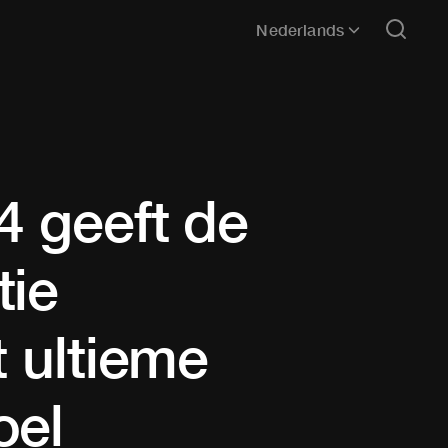
Nederlands
4 geeft de
tie
t ultieme
oel