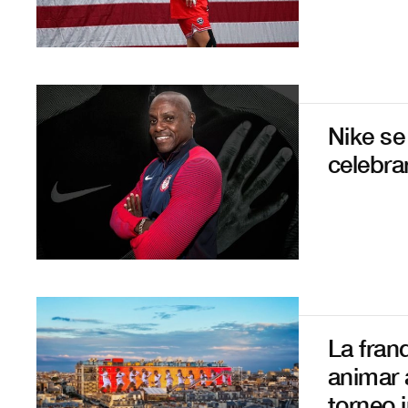
Nike se
celebra
La fran
animar 
torneo 