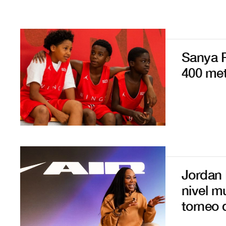
Sanya R
400 met
Jordan 
nivel mu
torneo 