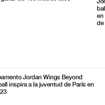
Jo
bal
en 
de
pamento Jordan Wings Beyond
all inspira a la juventud de París en
 23