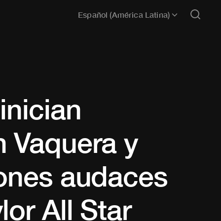
Español (América Latina)
inician
n Vaquera y
iones audaces
or All Star